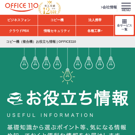
会社情報
MENU
H
ビジネスフォン
コピー機
法人携帯
o
全サービス
m
一覧
クラウドPBX
情報セキュリティ
各種工事
e
コピー機（複合機）お役立ち情報 | OFFICE110