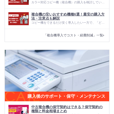
か分からない」と手が止ま...
カラー対応コピー機（複合機）の購入を検討している
のですが、価格の安いコピー機を知りたいです。 カラ
ーコピー機は各メーカーからたくさんの機種が発売さ
複合機の安いおすすめ機種6選！最安の購入方
れていますが、OFFICE110でも格安機種を扱っていま
法・注意点も解説
す。ここでは、価格...
コピー機をできるだけ安く導入したい一方で、「どの
機種を選べばよいのか」「本当にこの価格帯で大丈夫
なのか」と悩む企業は少なくありません。私たち
「複合機導入でコスト・経費削減」一覧
OFFICE110にも、予算を抑えつつ日々の業務に支障が
出ないコピー機を選びたい...
購入後のサポート・保守・メンテナンス
中古複合機の保守契約はできる？保守契約の
種類と料金相場まとめ