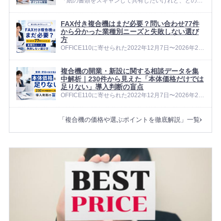
「紙の書類をスキャンして共有したいけれど、どの複
合機を選べばいいのか分からない」と悩む企業は少な
くありません。 OFFICE110に寄せられた2022年12月
FAX付き複合機はまだ必要？問い合わせ77件
7日〜2026年2月28日の相談データをAIで解析したと
から分かった業種別ニーズと失敗しない選び
ころ、...
方
OFFICE110に寄せられた2022年12月7日〜2026年2月
28日の相談データをAIで徹底解析したところ、FAXに
関する相談は新規問い合わせ851件中77件確認されま
複合機の開業・新設に関する相談データを集
した。 「今どきFAXなんて使わない」と考える人...
中解析｜230件から見えた「本体価格だけでは
足りない」導入判断の盲点
OFFICE110に寄せられた2022年12月7日〜2026年2月
28日の相談データをAIで詳細に解析したところ、 「開
業・新設」に関する相談は230件 確認されました。こ
「複合機の価格や選ぶポイントを徹底解説」一覧
れは、新規問い合わせログ全体の 約27.0% に...