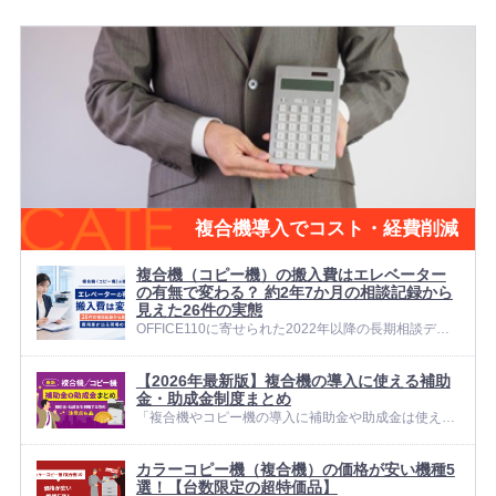
複合機導入でコスト・経費削減
複合機（コピー機）の搬入費はエレベーター
の有無で変わる？ 約2年7か月の相談記録から
見えた26件の実態
OFFICE110に寄せられた2022年以降の長期相談デー
タをAIで詳細に解析したところ、 「エレベーターの有
無」に関する相談は26件、 全体の約24.5%確認されま
【2026年最新版】複合機の導入に使える補助
した。 複合機（コピー機）を導入するとき、多くの企
金・助成金制度まとめ
業が...
「複合機やコピー機の導入に補助金や助成金は使える
のか知りたい」 「できるだけ初期費用を抑えて複合機
を入れ替えたい」 …こうしたお悩みがあっても、制度
カラーコピー機（複合機）の価格が安い機種5
の種類や条件が複雑で、「自社がどれに当てはまるの
選！【台数限定の超特価品】