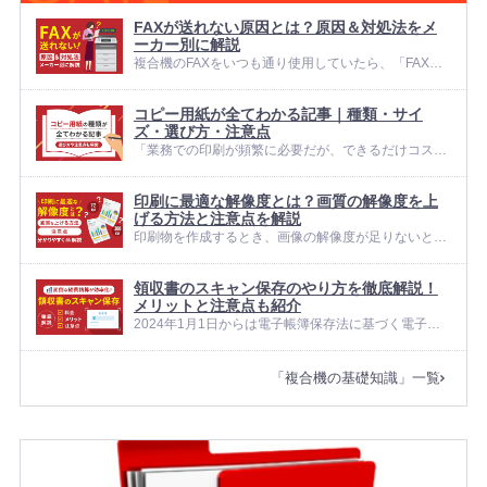
FAXが送れない原因とは？原因＆対処法をメ
ーカー別に解説
複合機のFAXをいつも通り使用していたら、「FAXが
送れない…」というトラブルの経験はありませんか？
FAXが送れないと、業務遅延やクライアントとの関係
コピー用紙が全てわかる記事｜種類・サイ
が悪化するリスクが発生する可能性があります。 この
ズ・選び方・注意点
ような...
「業務での印刷が頻繁に必要だが、できるだけコスト
は抑えたい」とお悩みではありませんか？ 印刷業務が
多い企業では、コピー用紙は毎日使う重要な消耗品で
印刷に最適な解像度とは？画質の解像度を上
す。しかし、コピー用紙にはさまざまな種類があり、
げる方法と注意点を解説
それぞれに適した用途や得意...
印刷物を作成するとき、画像の解像度が足りないと、
細部がつぶれて見えたり、全体がぼやっとした印象に
なってしまい、思ったような仕上がりになりません。
領収書のスキャン保存のやり方を徹底解説！
チラシや資料をきれいに見せたい場面ほど、どの程度
メリットと注意点も紹介
の解像度が必要かを意識するこ...
2024年1月1日からは電子帳簿保存法に基づく電子取
引データの電子保存が義務化され、領収書のデータ保
存に悩む方も多いのではないでしょうか？ 実は、領収
「複合機の基礎知識」一覧
書のスキャンにはさまざまな要件が定められているた
め、ただ写真を撮ってフ...