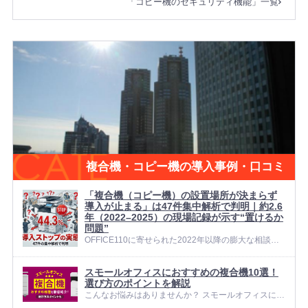
「コピー機のセキュリティ機能」一覧
なのが、「ICカード認証式の複合機」です。 ICカード
認証式の複合機は、個...
複合機・コピー機の導入事例・口コミ
「複合機（コピー機）の設置場所が決まらず
導入が止まる」は47件集中解析で判明｜約2.6
年（2022–2025）の現場記録が示す“置けるか
問題”
OFFICE110に寄せられた2022年以降の膨大な相談デ
ータをAIで徹底解析したところ、複合機（コピー機）
の「設置場所が決まらず導入が止まる」に関する深刻
スモールオフィスにおすすめの複合機10選！
な相談が「47件」（全体の約【44.3】%）確認されま
選び方のポイントを解説
した。 複...
こんなお悩みはありませんか？ スモールオフィスに最
適な複合機の選び方がわからない 製品が多すぎて、自