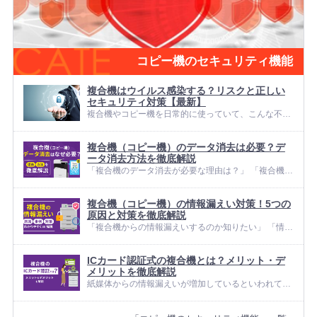
コピー機のセキュリティ機能
複合機はウイルス感染する？リスクと正しい
セキュリティ対策【最新】
複合機やコピー機を日常的に使っていて、こんな不安
はありませんか？ 複合機もパソコンのようにウイルス
感染するのか知りたい 何をすれば「最低限安心」と言
複合機（コピー機）のデータ消去は必要？デ
えるのか知りたい ネットワーク側と複合機本体の守り
ータ消去方法を徹底解説
方の違いが分からない ...
「複合機のデータ消去が必要な理由は？」 「複合機か
らデータ消去するにはどうしたらいい？」 このような
お悩みをお持ちの方もいらっしゃるのではないでしょ
複合機（コピー機）の情報漏えい対策！5つの
うか。 複合機はコピー、スキャン、FAXなど、多彩な
原因と対策を徹底解説
機能を通じて多くのデ...
「複合機からの情報漏えいするのか知りたい」 「情報
漏えいするとどんなリスクがある？」 「複合機から情
報漏えいを防ぐにはどうしたらいい？」 このようなお
ICカード認証式の複合機とは？メリット・デ
悩みをお持ちの方もいらっしゃるのではないでしょう
メリットを徹底解説
か。 複合機（コピー機...
紙媒体からの情報漏えいが増加しているといわれてい
る昨今、複合機やコピー機のセキュリティ対策は不可
欠です。 複合機やコピー機の情報漏えい対策で効果的