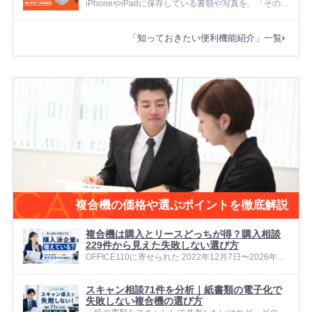
にまとめる場合や、冊子のよ...
iPhoneやiPadに保存している書類や写真を、「そのま
ま複合機からサッと印刷できたら便利なのに」と感じ
ることはないでしょうか。 スマホ印刷でよくあるお悩
「知っておきたい便利機能紹介」一覧
み： 毎回パソコンにデータを移してから印刷していて
手間がかかる ...
複合機の価格や選ぶポイントを徹底解説
複合機は購入とリースどっちが得？購入相談
229件から見えた失敗しない選び方
OFFICE110に寄せられた 2022年12月7日〜2026年2
月28日 の相談データを分析したところ、複合機を
「リースで借りる」だけでなく、「購入して所有す
スキャン相談71件を分析｜紙書類の電子化で
る」前提で検討する企業が一定数いることが分かりま
失敗しない複合機の選び方
した。 特に...