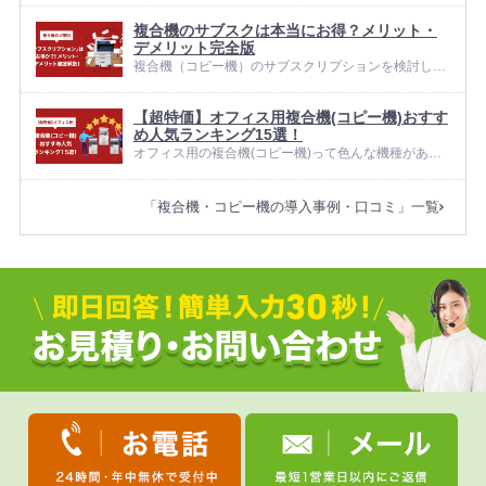
社に合うか判断できない 月間枚数や保守料金の目安を
複合機のサブスクは本当にお得？メリット・
知りたい 複合機はサイズや速さ、機能、価格の幅が大
デメリット完全版
きい機器です。置き場...
複合機（コピー機）のサブスクリプションを検討して
いて、こんな疑問はありませんか？ どの印刷枚数なら
サブスクが有利か レンタルや購入との違い（料金・期
【超特価】オフィス用複合機(コピー機)おすす
間） 解約や契約期間の柔軟さ カラー中心の運用で費
め人気ランキング15選！
用がどう変わるか サブ...
オフィス用の複合機(コピー機)って色んな機種があり
ますが、おすすめはどれですか？ どんな機能が使える
か・毎月どれくらい印刷するかで選び方は変わってき
「複合機・コピー機の導入事例・口コミ」一覧
ます。また中古・新品で値段が格段に変わるので、ま
ずは予算を決めましょう。...