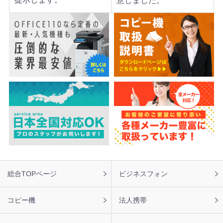
意しました。
フ
総合TOPページ
ビジネスフォン
ッ
タ
ー
コピー機
法人携帯
ナ
ビ