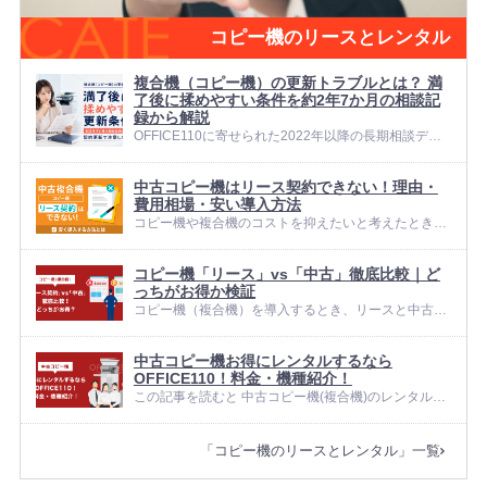
コピー機のリースとレンタル
複合機（コピー機）の更新トラブルとは？ 満
了後に揉めやすい条件を約2年7か月の相談記
録から解説
OFFICE110に寄せられた2022年以降の長期相談デー
タをAIで詳細に解析したところ、 「更新」に関する相
談は60件、 全体の約56.6%確認されました。 複合機
中古コピー機はリース契約できない！理由・
（コピー機）のリース契約では、導入時に月額やカウ
費用相場・安い導入方法
ンター...
コピー機や複合機のコストを抑えたいと考えたとき、
まず候補に挙がるのが中古機ですが、「新品と同じよ
うにリース契約できるのか」「費用やリスクはどのく
コピー機「リース」vs「中古」徹底比較｜ど
らい違うのか」は分かりづらいポイントではないでし
っちがお得か検証
ょうか。 結論からお伝えする...
コピー機（複合機）を導入するとき、リースと中古の
どちらを選ぶべきかは、月々の負担や総額コストを左
右する重要なポイントです。 料金をできるだけ抑えた
中古コピー機お得にレンタルするなら
い一方で、導入後の故障リスクやサポート体制も無視
OFFICE110！料金・機種紹介！
できず、「何を基準に選べば...
この記事を読むと 中古コピー機(複合機)のレンタル料
金相 レンタルコピー機(複合機)のトナー交換や故障時
の対応 「OFFICE110」の料金プラン・レンタル可能
「コピー機のリースとレンタル」一覧
機種 について詳しくわかります。 中古コピー機(複合
機)のレ...