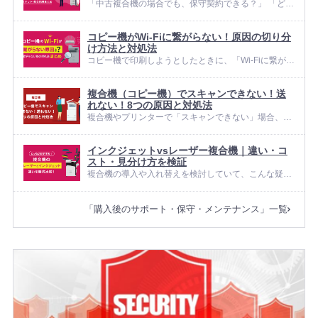
「中古複合機の場合でも、保守契約できる？」 「どの
保守契約を選べばいいのか分からない…」 このような
疑問やお悩みをお持ちではありませんか？ 結論からい
コピー機がWi-Fiに繋がらない！原因の切り分
うと、中古複合機（コピー機）でも保守契約を結ぶこ
け方法と対処法
とは可能で...
コピー機で印刷しようとしたときに、「Wi-Fiに繋がら
ず印刷できない」「急に印刷できなくなった」と困っ
てしまった経験はありませんか？いざという場面でト
複合機（コピー機）でスキャンできない！送
ラブルが起きると、原因の見当がつかず、どこから確
れない！8つの原因と対処法
認すべきか迷ってしまい...
複合機やプリンターで「スキャンできない」場合、多
くはパソコンのネットワーク設定に原因があり、正し
い手順で確認すれば解決できます。 スキャン機能は、
インクジェットvsレーザー複合機｜違い・コ
複合機とパソコンの通信に加え、共有フォルダーやユ
スト・見分け方を検証
ーザー情報、セキュリティ設...
複合機の導入や入れ替えを検討していて、こんな疑問
はありませんか？ うちの用途にはインクジェットとレ
ーザーのどちらが最適？ 印刷速度や画質はどれくらい
「購入後のサポート・保守・メンテナンス」一覧
を選べば十分？ 月間印刷枚数やカラー比率でコストは
どのくらい変わる？ 複...