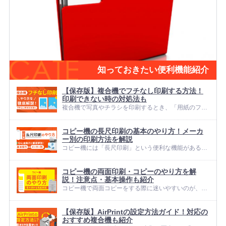
知っておきたい便利機能紹介
【保存版】複合機でフチなし印刷する方法！
印刷できない時の対処法も
複合機で写真やチラシを印刷するとき、「用紙のフチ
まできれいに色を乗せたい」と感じる場面は多いので
はないでしょうか。ところが、実際に印刷してみると
コピー機の長尺印刷の基本のやり方！メーカ
意図せず白い余白が残ってしまい、「この複合機でフ
ー別の印刷方法を解説
チなし印刷はできるの？」と迷...
コピー機には「長尺印刷」という便利な機能があるこ
とをご存知でしょうか？ 長尺印刷は、キャンペーンや
セールの際に使用されるポスターや看板など、縦長の
コピー機の両面印刷・コピーのやり方を解
掲示物を作成する際に非常に役立つ機能です。 長尺印
説！注意点・基本操作も紹介
刷を活用することで、イン...
コピー機で両面コピーをする際に迷いやすいのが、原
稿の向きや両面設定の選び方です。これらの設定を誤
ると、裏面が逆向きになったり、片面だけ白紙で出力
【保存版】AirPrintの設定方法ガイド！対応の
されたりすることがあります。 特に、片面原稿を両面
おすすめ複合機も紹介