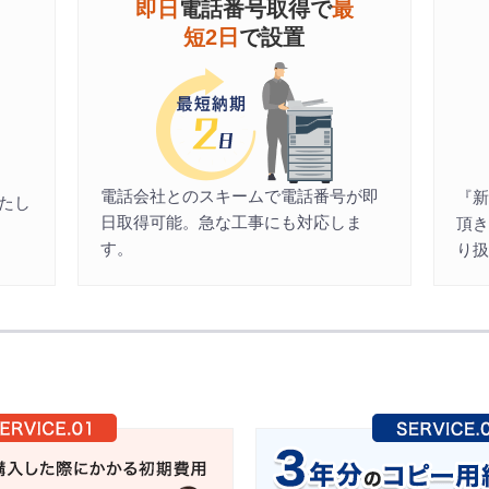
即日
電話番号取得で
最
短2日
で設置
電話会社とのスキームで電話番号が即
『
たし
日取得可能。急な工事にも対応しま
頂
す。
り