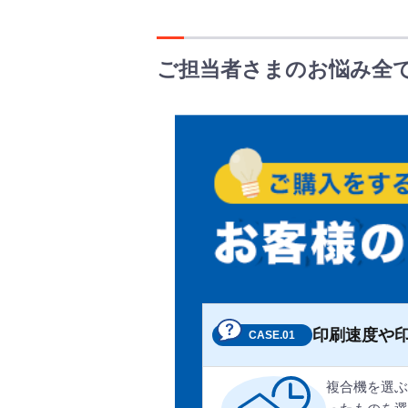
購
入
で
ご担当者さまのお悩み全
中
古
複
合
機
が
0
万
円
！
印刷速度や
CASE.01
複合機を選ぶ