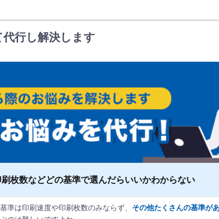
支
援
キ
て代行し解決します
ャ
ン
ペ
ー
ン
印刷枚数などどの基準で選んだらいいかわからない
基準は印刷速度や印刷枚数のみならず、
その他たくさんの基準が