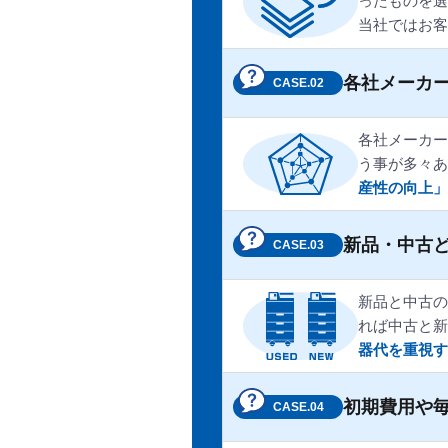
ったものを選
当社ではお客
各社メーカ
CASE.02
各社メーカー
う事が多々あ
産性の向上」
新品・中古
CASE.03
新品と中古の
れば中古と新
器代を重視す
初期費用や
CASE.04