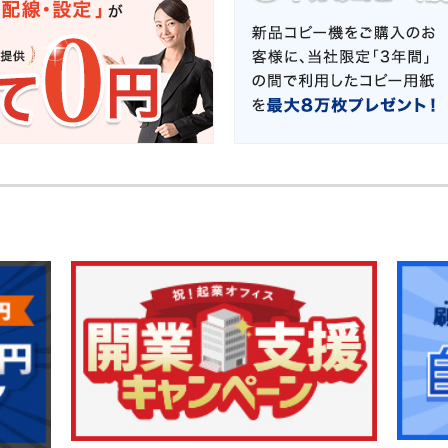
起
カ
業
ウ
・
ン
オ
タ
フ
ー
ィ
割
ス
開
設