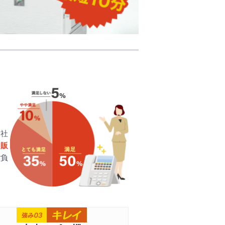
当社
を販
ご負