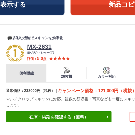
を表示する
新品コピ
多彩な機能でスキャンを効率化
MX-2631
メ
SHARP（シャープ）
ー
5.0
★★★★★
評価
点
カ
ー
便利機能
26枚機
カラー対応
キャンペーン価格
121,000円（税抜
通常価格
238000円（税抜）
マルチクロップスキャンに対応。複数の領収書・写真なども一度にスキ
します。
在庫・納期を確認する（無料）