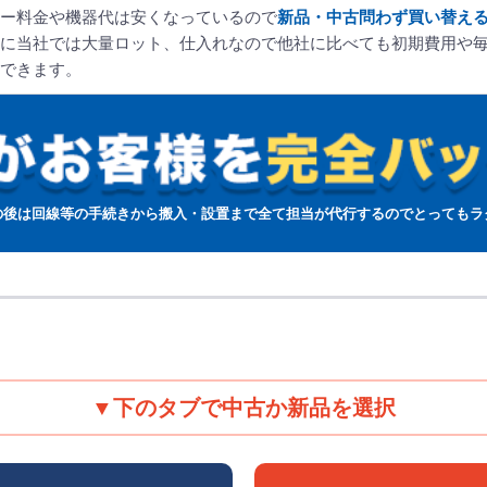
ー料金や機器代は安くなっているので
新品・中古問わず買い替え
に当社では大量ロット、仕入れなので他社に比べても初期費用や
できます。
の後は回線等の手続きから搬入・設置まで全て担当が代行するのでとってもラ
下のタブで中古か新品を選択