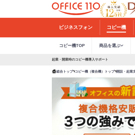
H
o
ビジネスフォン
コピー機
m
e
コピー機TOP
商品を選ぶ
起業・開業時のコピー機導入サポート
総合トップ
コピー機（複合機）トップ
開設・起業