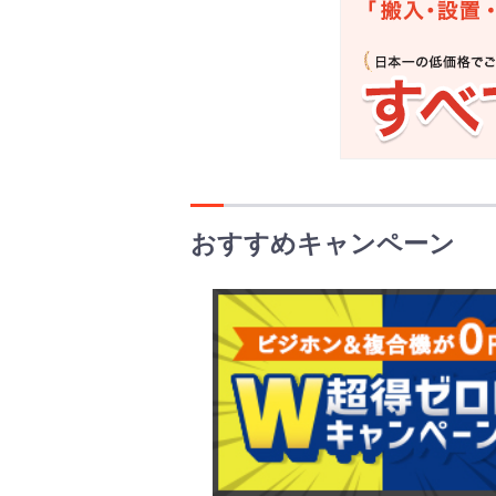
おすすめキャンペーン
ビ
ジ
ネ
ス
フ
ォ
ン
同
時