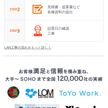
見積書・提案書など
2
STEP
各種資料の提出
設置日の確認
3
STEP
工事
LAN工事の流れをもっと詳しく