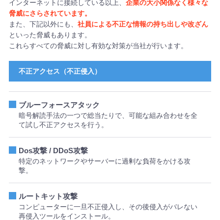
インターネットに接続している以上、
企業の大小関係なく様々な
脅威にさらされています。
また、下記以外にも、
社員による不正な情報の持ち出しや改ざん
といった脅威もあります。
これらすべての脅威に対し有効な対策が当社が行います。
不正アクセス（不正侵入）
ブルーフォースアタック
暗号解読手法の一つで総当たりで、可能な組み合わせを全
て試し不正アクセスを行う。
Dos攻撃 / DDoS攻撃
特定のネットワークやサーバーに過剰な負荷をかける攻
撃。
ルートキット攻撃
コンピューターに一旦不正侵入し、その後侵入がバレない
再侵入ツールをインストール。