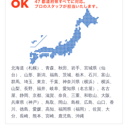
7
都
道
府
県
す
べ
て
に
対
北海道（札幌）、青森、秋田、岩手、宮城県（仙
応
台）、山形、新潟、福島、茨城、栃木、石川、富山、
。
プ
群馬、埼玉、東京、千葉、神奈川県（横浜）、横浜、
ロ
山梨、長野、福井、岐阜、愛知県（名古屋）、名古
の
屋、静岡、京都、滋賀、奈良、三重、和歌山、大阪、
ス
兵庫県（神戸）、鳥取、岡山、島根、広島、山口、香
タ
川、徳島、愛媛、高知、福岡県（福岡）、佐賀、大
ッ
分、長崎、熊本、宮崎、鹿児島、沖縄
フ
が