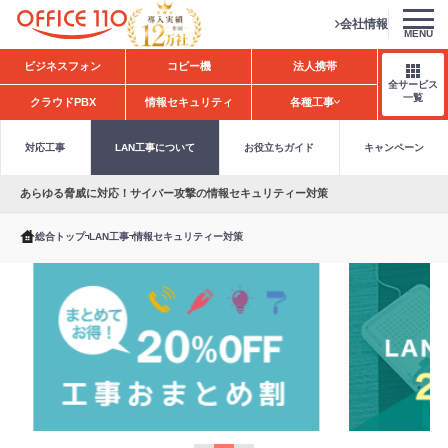
会社情報
MENU
H
ビジネスフォン
コピー機
法人携帯
o
全サービス
m
一覧
クラウドPBX
情報セキュリティ
各種工事
e
対応工事
LAN工事について
お役立ちガイド
キャンペーン
あらゆる脅威に対応！サイバー攻撃の情報セキュリティー対策
総合トップ
LAN工事
情報セキュリティー対策
キ
工
L
ャ
事
A
ン
お
N
ペ
ま
工
ー
と
事
ン
め
大
情
割
幅
報
値