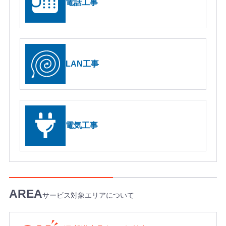
電話工事
C
E
1
1
0
S
LAN工事
e
t
u
p
P
電気工事
r
o
S
e
r
i
e
サービス対象エリアについて
s
4