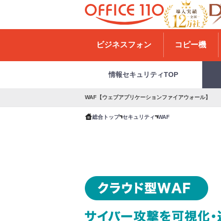
H
o
ビジネスフォン
コピー機
m
e
情報セキュリティTOP
WAF【ウェブアプリケーションファイアウォール】
総合トップ
セキュリティ
WAF