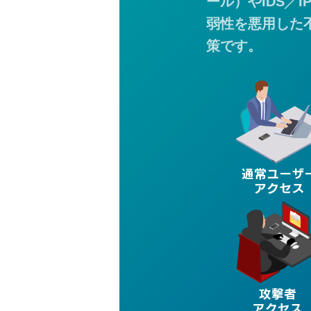
ール）やIDS╱
弱性を悪用した
策です。