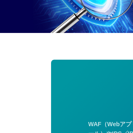
WAF（Web