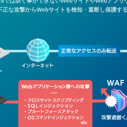
IPSでは防ぐ事ができないWebサイトやWebアプ
不正な攻撃からWebサイトを検知・遮断し保護す