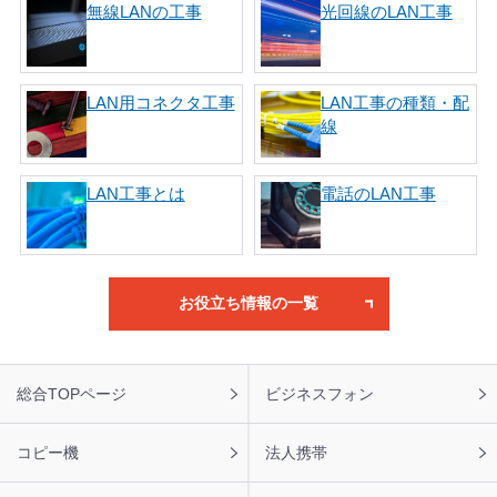
無線LANの工事
光回線のLAN工事
LAN用コネクタ工事
LAN工事の種類・配
線
LAN工事とは
電話のLAN工事
お役立ち情報の一覧
フ
総合TOPページ
ビジネスフォン
ッ
タ
ー
コピー機
法人携帯
ナ