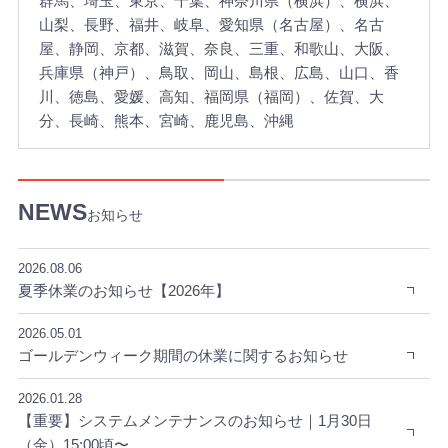
群馬、埼玉、東京、千葉、神奈川県（横浜）、横浜、
ロ
山梨、長野、福井、岐阜、愛知県（名古屋）、名古
の
屋、静岡、京都、滋賀、奈良、三重、和歌山、大阪、
ス
兵庫県（神戸）、鳥取、岡山、島根、広島、山口、香
タ
川、徳島、愛媛、高知、福岡県（福岡）、佐賀、大
ッ
分、長崎、熊本、宮崎、鹿児島、沖縄
フ
が
担
当
お知らせ
い
た
し
2026.08.06
ま
夏季休業のお知らせ【2026年】
す
。
2026.05.01
ゴールデンウィーク期間の休業に関するお知らせ
2026.01.28
【重要】システムメンテナンスのお知らせ｜1月30日
（金）15:00頃〜