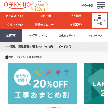
会社情報
MENU
H
ビジネスフォン
コピー機
法人携帯
o
全サービス
m
一覧
クラウドPBX
情報セキュリティ
各種工事
e
対応工事
LAN工事について
お役立ちガイド
キャンペーン
LAN配線・配線整理を専門のプロが格安・スピード対応
総合トップ
LAN工事
配線整理
キ
工
L
ャ
事
A
ン
お
N
ペ
ま
工
ー
と
事
ン
め
大
情
割
幅
報
値