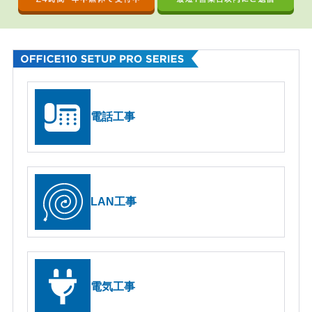
O
F
F
I
電話工事
C
E
1
1
0
S
LAN工事
e
t
u
p
P
電気工事
r
o