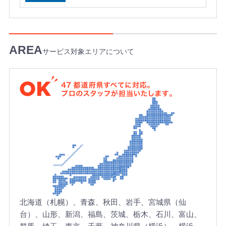
S
e
r
i
e
サービス対象エリアについて
s
4
7
都
道
府
県
す
べ
て
に
対
北海道（札幌）、青森、秋田、岩手、宮城県（仙
応
台）、山形、新潟、福島、茨城、栃木、石川、富山、
。
プ