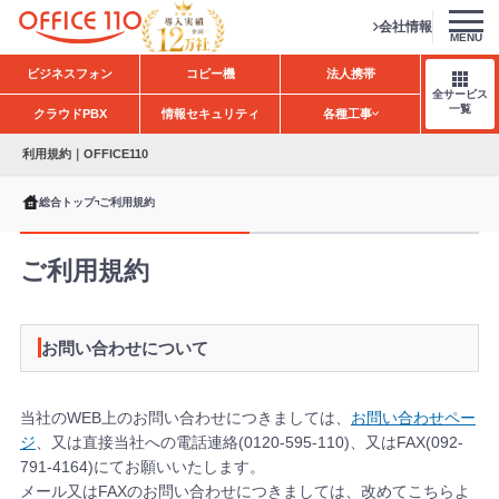
会社情報
MENU
H
ビジネスフォン
コピー機
法人携帯
o
全サービス
m
一覧
クラウドPBX
情報セキュリティ
各種工事
e
利用規約｜OFFICE110
総合トップ
ご利用規約
ご利用規約
お問い合わせについて
当社のWEB上のお問い合わせにつきましては、
お問い合わせペー
ジ
、又は直接当社への電話連絡(0120-595-110)、又はFAX(092-
791-4164)にてお願いいたします。
メール又はFAXのお問い合わせにつきましては、改めてこちらよ