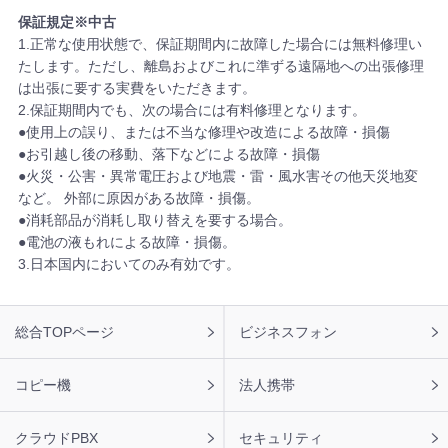
保証規定※中古
1.正常な使用状態で、保証期間内に故障した場合には無料修理い
たします。ただし、離島およびこれに準ずる遠隔地への出張修理
は出張に要する実費をいただきます。
2.保証期間内でも、次の場合には有料修理となります。
使用上の誤り、または不当な修理や改造による故障・損傷
お引越し後の移動、落下などによる故障・損傷
火災・公害・異常電圧および地震・雷・風水害その他天災地変
など。 外部に原因がある故障・損傷。
消耗部品が消耗し取り替えを要する場合。
電池の液もれによる故障・損傷。
3.日本国内においてのみ有効です。
フ
総合TOPページ
ビジネスフォン
ッ
タ
ー
コピー機
法人携帯
ナ
ビ
クラウドPBX
セキュリティ