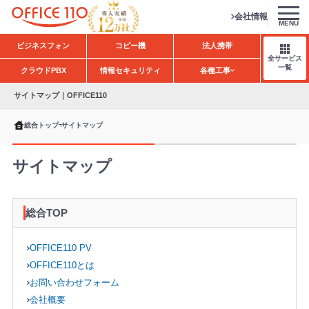
会社情報
MENU
H
ビジネスフォン
コピー機
法人携帯
o
全サービス
m
一覧
クラウドPBX
情報セキュリティ
各種工事
e
サイトマップ｜OFFICE110
総合トップ
サイトマップ
サイトマップ
総合TOP
OFFICE110 PV
OFFICE110とは
お問い合わせフォーム
会社概要