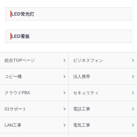
LED蛍光灯
LED看板
フ
総合TOPページ
ビジネスフォン
ッ
タ
ー
コピー機
法人携帯
ナ
ビ
クラウドPBX
セキュリティ
01サポート
電話工事
LAN工事
電気工事