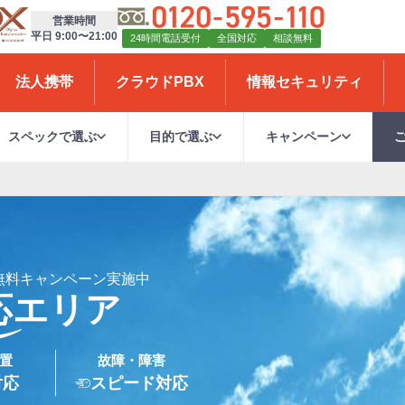
営業時間
平日 9:00〜21:00
24時間電話受付
全国対応
相談無料
法人携帯
クラウドPBX
情報セキュリティ
スペックで選ぶ
目的で選ぶ
キャンペーン
無料キャンペーン実施中
応エリア
置
故障・障害
対応
スピード対応