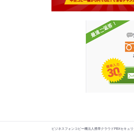
最速ご返答！
簡
単
お
見
積
り
・
お
問
い
合
わ
せ
フ
ビジネスフォン
コピー機
法人携帯
クラウドPBX
セキュリ
ッ