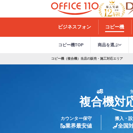
H
o
ビジネスフォン
コピー機
m
e
コピー機TOP
商品を選ぶ
コピー機（複合機）当店の販売・施工対応エリア
複合機対
カウンター保守
搬入・設
業界最安値
全国