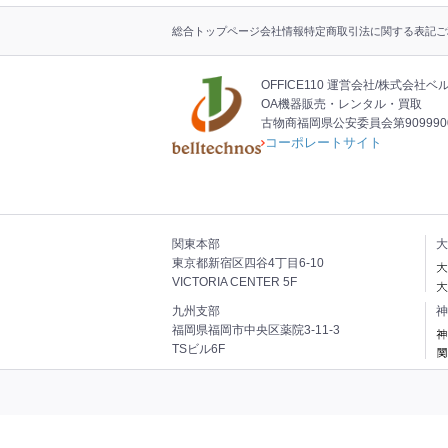
タ
総合トップページ
会社情報
特定商取引法に関する表記
ご
ー
ナ
ビ
OFFICE110 運営会社
株式会社ベ
OA機器販売・レンタル・買取
古物商福岡県公安委員会第9099900
コーポレートサイト
関東本部
大
東京都新宿区四谷4丁目6-10
VICTORIA CENTER 5F
九州支部
神
福岡県福岡市中央区薬院3-11-3
TSビル6F