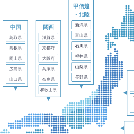
甲信越
・北陸
新潟県
中国
関西
富山県
鳥取県
滋賀県
石川県
島根県
京都府
福井県
岡山県
大阪府
山梨県
広島県
兵庫県
長野県
山口県
奈良県
和歌山県