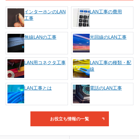
インターホンのLAN
LAN工事の費用
工事
無線LANの工事
光回線のLAN工事
LAN用コネクタ工事
LAN工事の種類・配
線
LAN工事とは
電話のLAN工事
お役立ち情報の一覧