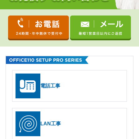
O
F
F
I
電話工事
C
E
1
1
0
S
LAN工事
e
t