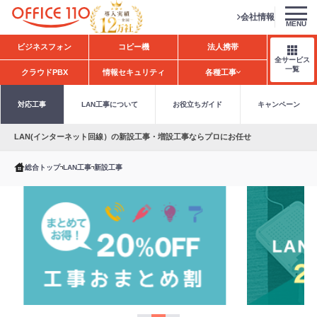
会社情報
MENU
H
ビジネスフォン
コピー機
法人携帯
o
全サービス
m
一覧
クラウドPBX
情報セキュリティ
各種工事
e
対応工事
LAN工事について
お役立ちガイド
キャンペーン
LAN(インターネット回線）の新設工事・増設工事ならプロにお任せ
総合トップ
LAN工事
新設工事
キ
工
L
ャ
事
A
ン
お
N
ペ
ま
工
ー
と
事
ン
め
大
情
割
幅
報
値