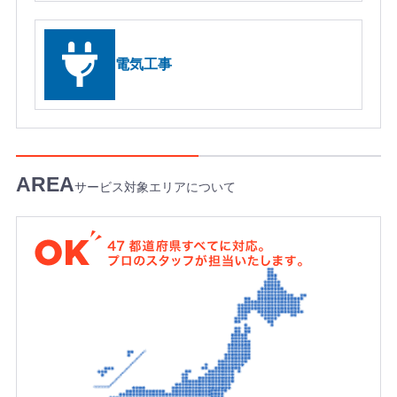
u
p
P
電気工事
r
o
S
e
r
i
e
サービス対象エリアについて
s
4
7
都
道
府
県
す
べ
て