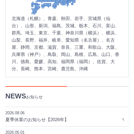
に
対
北海道（札幌）、青森、秋田、岩手、宮城県（仙
応
台）、山形、新潟、福島、茨城、栃木、石川、富山、
。
プ
群馬、埼玉、東京、千葉、神奈川県（横浜）、横浜、
ロ
山梨、長野、福井、岐阜、愛知県（名古屋）、名古
の
屋、静岡、京都、滋賀、奈良、三重、和歌山、大阪、
ス
兵庫県（神戸）、鳥取、岡山、島根、広島、山口、香
タ
川、徳島、愛媛、高知、福岡県（福岡）、佐賀、大
ッ
分、長崎、熊本、宮崎、鹿児島、沖縄
フ
が
担
当
お知らせ
い
た
し
2026.08.06
ま
夏季休業のお知らせ【2026年】
す
。
2026.05.01