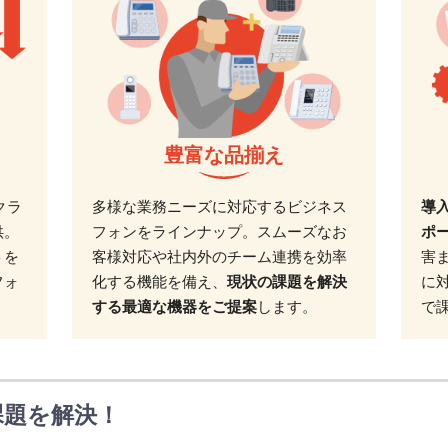
豊富な品揃え
クラ
多様な業務ニーズに対応するビジネス
導
供。
フォンをラインナップ。スムーズなお
ポ
トを
客様対応や社内外のチーム連携を効率
害
フォ
化する機能を備え、
現状の課題を解決
に
する最適な機器をご提案
します。
で
課題を解決！