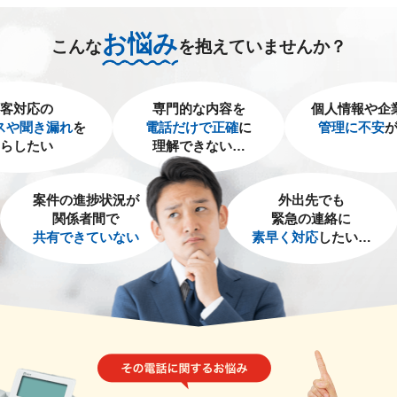
お悩み
こんな
を抱えていませんか？
客対応の
専門的な内容を
個人情報や企
スや聞き漏れ
を
電話だけで正確
に
管理に不安
らしたい
理解できない…
案件の進捗状況が
外出先でも
関係者間で
緊急の連絡に
共有できていない
素早く対応
したい…