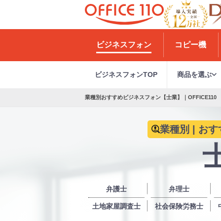
H
o
ビジネスフォン
コピー機
m
e
ビジネスフォンTOP
商品を選ぶ
業種別おすすめビジネスフォン【士業】｜OFFICE110
業種別 | お
弁護士
弁理士
土地家屋調査士
社会保険労務士