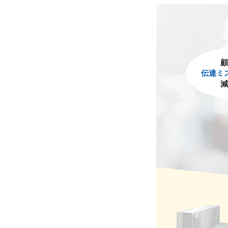
顧
伝達ミ
減