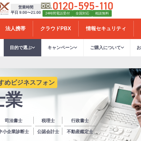
営業時間
平日 9:00〜21:00
24時間電話受付
全国対応
相談無料
法人携帯
クラウドPBX
情報セキュリティ
目的で選ぶ
キャンペーン
ご購入について
すすめビジネスフォン
士業
司法書士
税理士
行政書士
中小企業診断士
公認会計士
不動産鑑定士