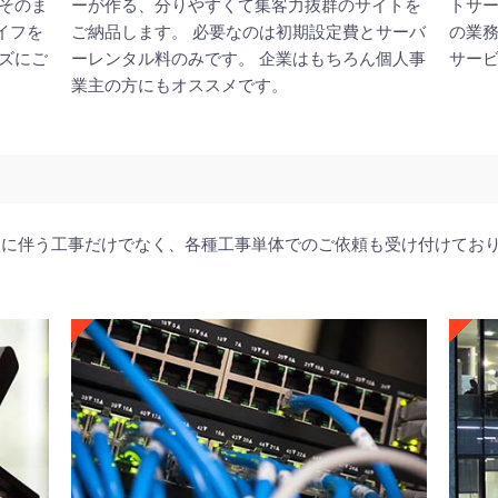
そのま
ーが作る、分りやすくて集客力抜群のサイトを
トサー
イフを
ご納品します。 必要なのは初期設定費とサーバ
の業
ズにご
ーレンタル料のみです。 企業はもちろん個人事
サー
業主の方にもオススメです。
入に伴う工事だけでなく、各種工事単体でのご依頼も受け付けてお