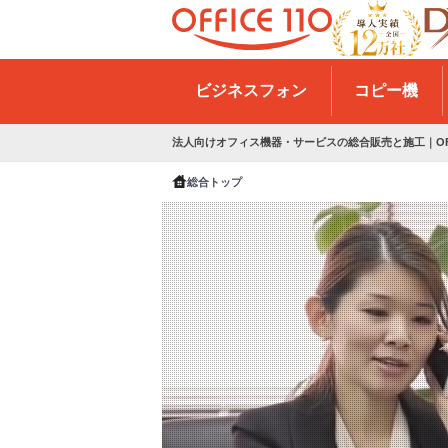
H
o
ビジネスフォン
コピー機
m
e
法人向けオフィス機器・サービスの総合販売と施工｜OFFI
総合トップ