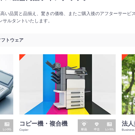
、高い品質と品揃え、驚きの価格、またご購入後のアフターサービ
ンサルタントいたします。
ソフトウェア
レ
新
中
レ
コピー機・複合機
法人
ン
品
古
ン