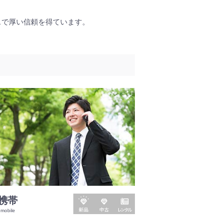
スで厚い信頼を得ています。
新
中
レ
携帯
品
古
ン