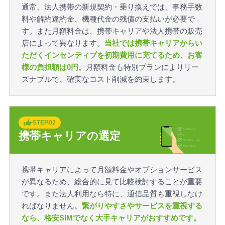
通常、法人携帯の新規契約・乗り換えでは、事務手数
料や解約違約金、機種代金の残債の支払いが必要で
す。また月額料金は、携帯キャリアや法人携帯の販売
店によって異なります。
当社では携帯キャリアからい
ただくインセンティブを初期費用に充てるため、お客
様の負担額は0円。
月額料金も特別プランによりリー
ズナブルで、確実なコスト削減を約束します。
STEP.02
携帯キャリアの選定
携帯キャリアによって月額料金やオプションサービス
が異なるため、総合的に見て比較検討することが重要
です。また法人利用なら特に、通信品質も重視しなけ
ればなりません。
繋がりやすさやサービスを重視する
なら、格安SIMでなく大手キャリアがおすすめです。