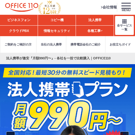
会社情報
MENU
H
ビジネスフォン
コピー機
法人携帯
o
全サービス
m
一覧
クラウドPBX
情報セキュリティ
各種工事
e
ご契約をご検討の方
当社の法人携帯
携帯電話会社のご紹介
お役立ちガイド
法人携帯が激安『月額990円〜』- 各社を一括で比較購入｜OFFICE110