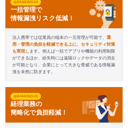
RANKING.04
一括管理で
情報漏洩リスク低減！
法人携帯では従業員の端末の一元管理が可能で、
運
用・管理の負担を軽減できる上に、セキュリティ対策
も実現
します。例えば一括でアプリや機能の利用制限
ができるほか、紛失時には遠隔ロックやデータの消去
が可能となり、企業にとって大きな脅威である情報漏
洩を未然に防ぎます。
RANKING.05
経理業務の
簡略化で負担軽減！