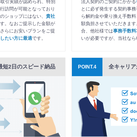
の取引実績が認められ、特別
法人契約のご契約にかかる
行訪問が可能となっており
とに必ず発生する契約事務
のショップにはない、
貴社
ら解約金や乗り換え手数料
す。なおご提示した金額が
額負担させていただきます
さらにお安いプランをご提
合、他社様では
事務手数料3,
したい方に最適
です。
いが必要ですが、当社なら
最短2日のスピード納品
全キャリア
POINT.4