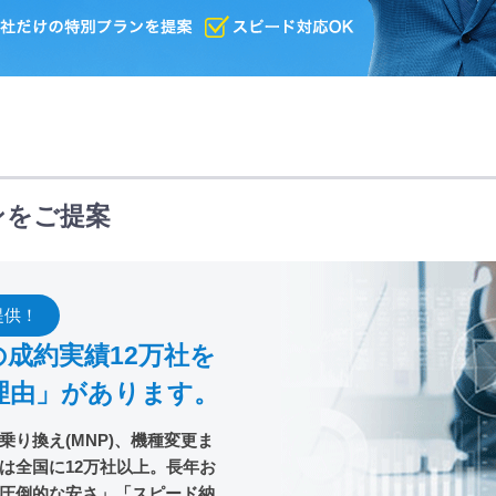
ンをご提案
提供！
成約実績12万社を
理由」があります。
り換え(MNP)、機種変更ま
は全国に12万社以上。長年お
圧倒的な安さ」「スピード納