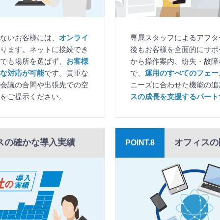
ないお客様には、
オンライ
専属スタッフによるアフタ
ります。ネットに接続でき
後もお客様を全面的にサポ
でも場所を選ばず、
お客様
から操作案内、紛失・故障
な対応が可能
です。貴重な
で、
運用のすべてのフェー
会議の合間や出張先での空
ニーズに合わせた機能の追
をご提示ください。
スの成長を支援するパート
スの確かな導入実績
オフィスの
POINT.8