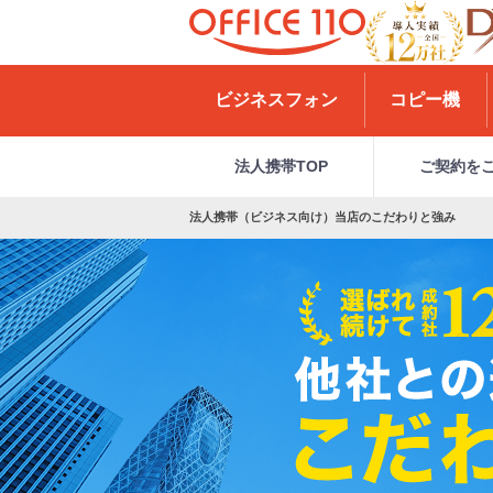
H
o
ビジネスフォン
コピー機
m
e
法人携帯TOP
ご契約を
法人携帯（ビジネス向け）当店のこだわりと強み