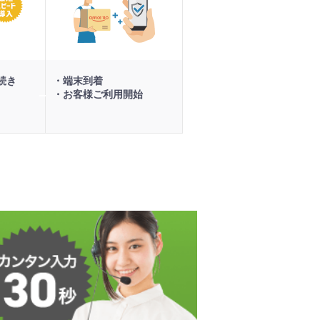
開
始
続き
端末到着
お客様ご利用開始