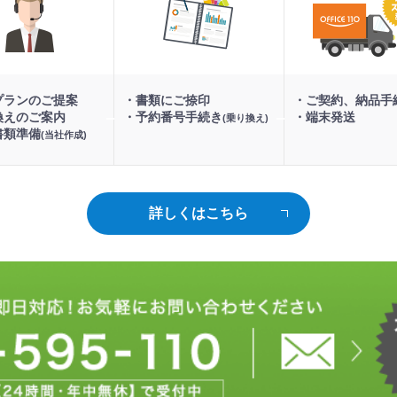
ン
手
手
ご
続
続
案
き
き
内
プランのご提案
書類にご捺印
ご契約、納品手
換えのご案内
予約番号手続き
端末発送
(乗り換え)
書類準備
(当社作成)
詳しくはこちら