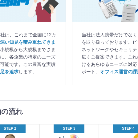
社は、これまで全国に12万
当社は法人携帯だけでなく
深い知見を積み重ねてきま
を取り扱っております。ビ
小規模から大規模までさま
ネットワークやセキュリテ
に、各企業の特定のニーズ
広くご提案できます。これ
可能です。この豊富な実績
けるあらゆるニーズに対応
足を追求
します。
ポート。
オフィス運営の課
約の流れ
プ
契
納
STEP 2
STEP 3
STEP 4
ラ
約
品