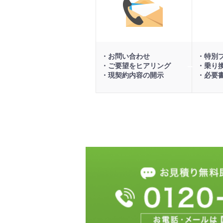
い
合
わ
せ
お問い合わせ
特別
ご要望をヒアリング
乗り
現契約内容の開示
必要