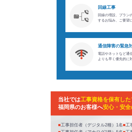
回線工事
回線の増設、プラン
するお悩み、ご要望
通信障害の緊急
電話やネットなど通
よりも早く優先的に
当社では
工事資格を保有した
福岡県のお客様へ
安心・安全
工事担任者（デジタル2種）1名
工
工事担任者（アナログ1種）5名
工