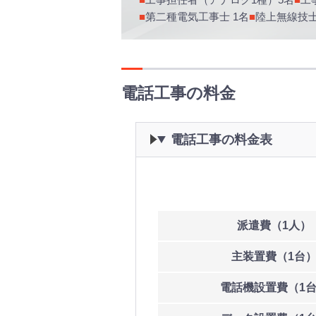
第二種電気工事士 1名
陸上無線技士
電話工事の料金
電話工事の料金表
費
用
派遣費
（1人）
主装置費
（1台
電話機
設置費
（1