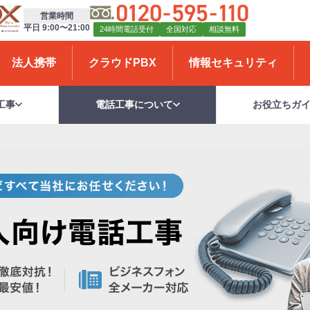
営業時間
平日 9:00〜21:00
24時間電話受付
全国対応
相談無料
法人携帯
クラウドPBX
情報セキュリティ
工事
電話工事について
お役立ちガ