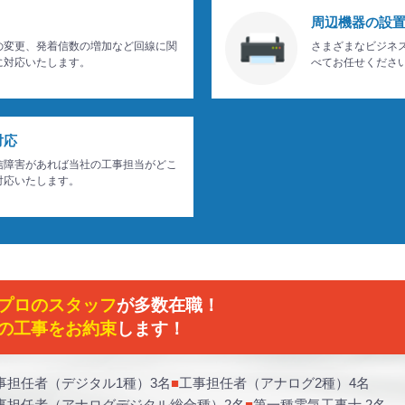
周辺機器の設
の変更、発着信数の増加など回線に関
さまざまなビジネ
に対応いたします。
べてお任せくださ
対応
信障害があれば当社の工事担当がどこ
対応いたします。
プロのスタッフ
が多数在職！
の工事をお約束
します！
事担任者（デジタル1種）3名
工事担任者（アナログ2種）4名
事担任者（アナログデジタル総合種）2名
第一種電気工事士 2名