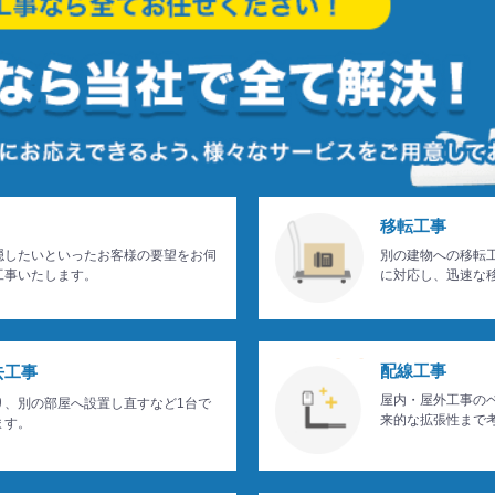
移転工事
隠したいといったお客様の要望をお伺
別の建物への移転
工事いたします。
に対応し、迅速な
配線工事
去工事
屋内・屋外工事の
り、別の部屋へ設置し直すなど1台で
来的な拡張性まで
ます。