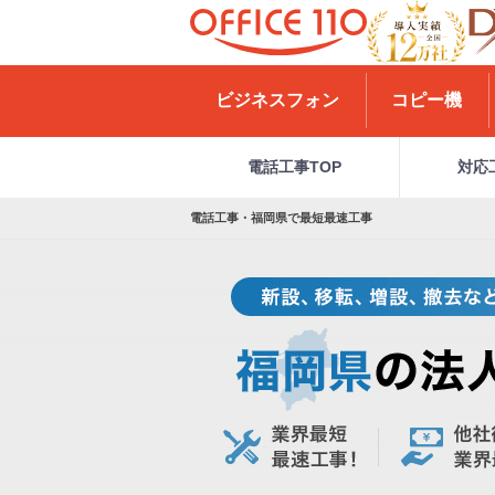
H
o
ビジネスフォン
コピー機
m
e
電話工事TOP
対応
電話工事・福岡県で最短最速工事