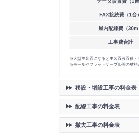
データ
設置費
（1
FAX
接続費
（1台
屋内
配線費
（30m
工事費
合計
※大型主装置になると主装置設置費・
※モールやフラットケーブル等の材料
移設・増設工事の料金表
配線工事の料金表
撤去工事の料金表