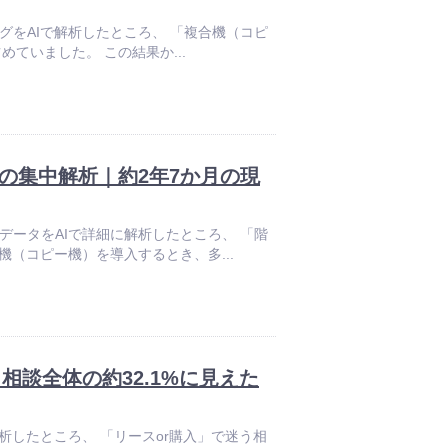
せログをAIで解析したところ、 「複合機（コピ
めていました。 この結果か...
の集中解析｜約2年7か月の現
談データをAIで詳細に解析したところ、 「階
機（コピー機）を導入するとき、多...
談全体の約32.1%に見えた
に解析したところ、 「リースor購入」で迷う相