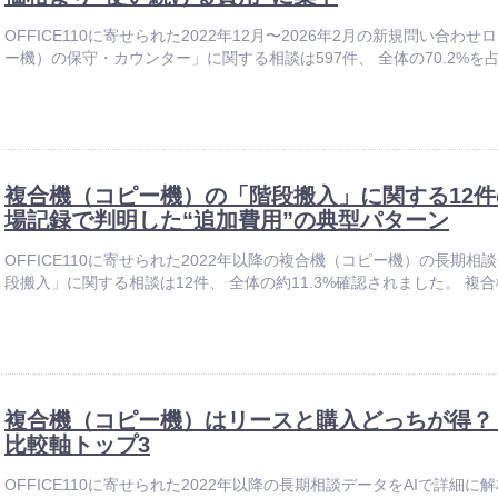
OFFICE110に寄せられた2022年12月〜2026年2月の新規問い合わ
ー機）の保守・カウンター」に関する相談は597件、 全体の70.2%を占
複合機（コピー機）の「階段搬入」に関する12件
場記録で判明した“追加費用”の典型パターン
OFFICE110に寄せられた2022年以降の複合機（コピー機）の長期相
段搬入」に関する相談は12件、 全体の約11.3%確認されました。 複合
複合機（コピー機）はリースと購入どっちが得？ 相
比較軸トップ3
OFFICE110に寄せられた2022年以降の長期相談データをAIで詳細