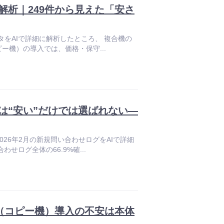
析｜249件から見えた「安さ
談データをAIで詳細に解析したところ、 複合機の
ー機）の導入では、価格・保守...
は“安い”だけでは選ばれない—
〜2026年2月の新規問い合わせログをAIで詳細
せログ全体の66.9%確...
（コピー機）導入の不安は本体