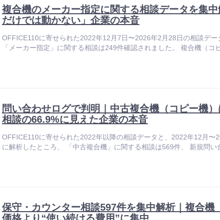
複合機のメーカー指定に関する相談データを集中解
だけでは動かない」企業の本音
OFFICE110に寄せられた2022年12月7日〜2026年2月28日の相
「メーカー指定」に関する相談は249件確認されました。 複合機（コピ
問い合わせログで判明｜中古複合機（コピー機）
相談の66.9%に見えた企業の本音
OFFICE110に寄せられた2022年以降の相談データと、2022年12月
に解析したところ、 「中古複合機」に関する相談は569件、 新規問い合わ
保守・カウンター相談597件を集中解析｜複合機
価格より“使い続ける費用”に集中