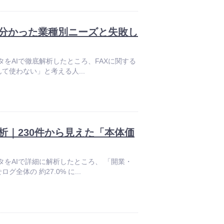
ら分かった業種別ニーズと失敗し
データをAIで徹底解析したところ、FAXに関する
て使わない」と考える人...
｜230件から見えた「本体価
談データをAIで詳細に解析したところ、 「開業・
体の 約27.0% に...