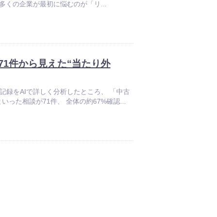
多くの企業が最初に悩むのが「リ...
1件から見えた“当たり外
談記録をAIで詳しく分析したところ、 「中古
た相談が71件、 全体の約67%確認...