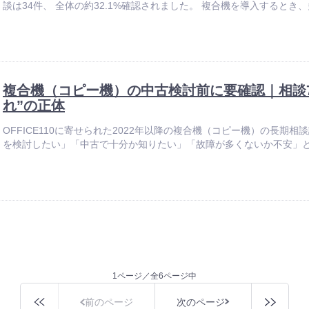
談は34件、 全体の約32.1%確認されました。 複合機を導入するとき、
複合機（コピー機）の中古検討前に要確認｜相談7
れ”の正体
OFFICE110に寄せられた2022年以降の複合機（コピー機）の長期相
を検討したい」「中古で十分か知りたい」「故障が多くないか不安」といっ
1ページ／全6ページ中
前のページ
次のページ