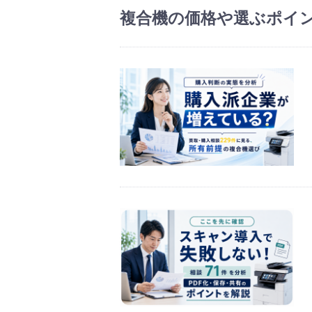
ペ
複合機の価格や選ぶポイ
ー
ン