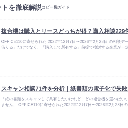
コ
キ
ントを徹底解説
コピー機ガイド
ピ
ャ
ー
ン
機
ペ
が
ー
複合機は購入とリースどっちが得？購入相談229
0
ン
万
OFFICE110に寄せられた 2022年12月7日〜2026年2月28日 
円
借りる」だけでなく、「購入して所有する」前提で検討する企業が一定数
！
スキャン相談71件を分析｜紙書類の電子化で失
「紙の書類をスキャンして共有したいけれど、どの複合機を選べばい
ません。 OFFICE110に寄せられた2022年12月7日〜2026年2月28