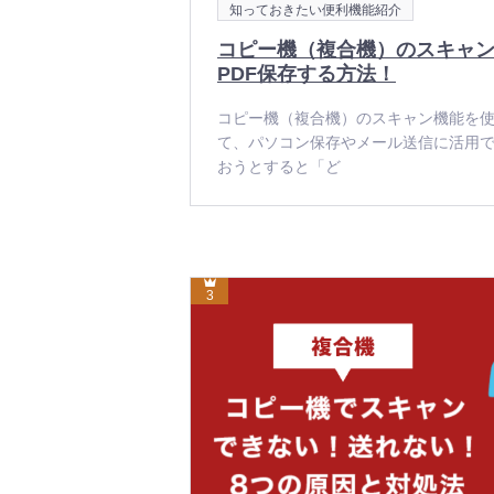
カ
知っておきたい便利機能紹介
テ
ゴ
コピー機（複合機）のスキャ
リ
ー
PDF保存する方法！
コピー機（複合機）のスキャン機能を
て、パソコン保存やメール送信に活用で
おうとすると「ど