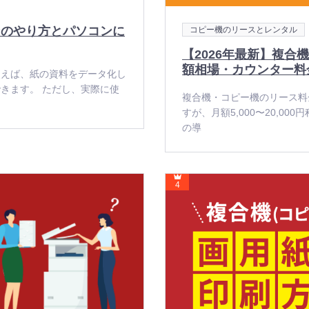
ンのやり方とパソコンに
カ
コピー機のリースとレンタル
テ
ゴ
【2026年最新】複合
リ
ー
額相場・カウンター料
使えば、紙の資料をデータ化し
きます。 ただし、実際に使
複合機・コピー機のリース料
すが、月額5,000〜20,0
の導