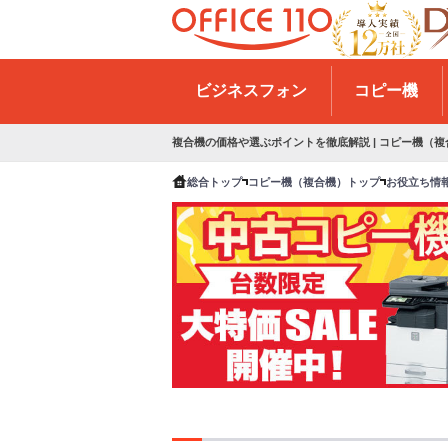
H
o
ビジネスフォン
コピー機
m
e
複合機の価格や選ぶポイントを徹底解説 | コピー機（
総合トップ
コピー機（複合機）トップ
お役立ち情
キ
中
ャ
古
ン
複
ペ
合
ー
機
ン
超
情
特
報
価
キ
ャ
ン