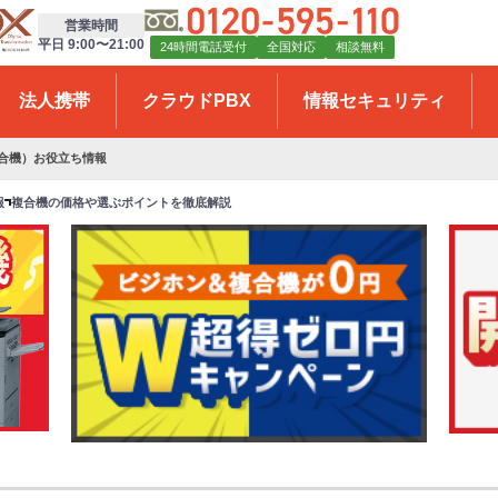
営業時間
平日 9:00〜21:00
24時間電話受付
全国対応
相談無料
法人携帯
クラウドPBX
情報セキュリティ
複合機）お役立ち情報
報
複合機の価格や選ぶポイントを徹底解説
ビ
起
ジ
業
ネ
・
ス
オ
フ
フ
ォ
ィ
ン
ス
ご
開
購
設
入
支
で
援