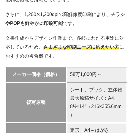
さらに、1,200✕1,200dpiの高解像度印刷により、
チラシ
やPOPも鮮やかに印刷可能
です。
文書作成からデザイン作業まで、多岐にわたる用途に対
応しているため、
さまざまな印刷ニーズに応えたい方
に
おすすめの複合機です。
メーカー価格（価格）
58万1,000円～
シート、ブック、立体物
最大原稿サイズ：A4、
複写原稿
8½×14″（216×355.6mm
）
定形：A4～はがき