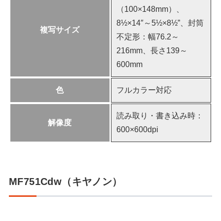
（100×148mm）、
8½×14″～5½×8½”、封筒
複写サイズ
不定形：幅76.2～
216mm、長さ139～
600mm
色
フルカラー対応
読み取り・書き込み時：
解像度
600×600dpi
MF751Cdw（キヤノン）