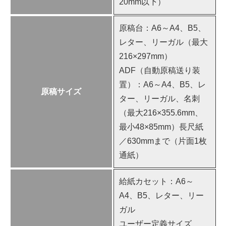
20mm以下）
原稿台：A6～A4、B5、
レター、リーガル（最大
216×297mm）
ADF（自動原稿送り装
置）：A6～A4、B5、レ
原稿サイズ
ター、リーガル、名刺
（最大216×355.6mm、
最小48×85mm）長尺紙
／630mmまで（片面1枚
通紙）
給紙カセット：A6～
A4、B5、レター、リー
ガル
ユーザー定義サイズ