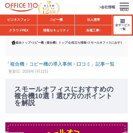
会社情報
MENU
H
ビジネスフォン
コピー機
法人携帯
o
全サービス
m
一覧
クラウドPBX
情報セキュリティ
各種工事
e
総合トップ
コピー機（複合機）トップ
お役立ち情報
スモールオフィスにおすすめの複
「複合機・コピー機の導入事例・口コミ」記事一覧
更新日: 2026年7月22日
スモールオフィスにおすすめの
複合機10選！選び方のポイント
を解説