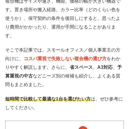
複合機はサイズや速さ、機能、価格の幅が大きい機器で
す。置き場所や搬入経路、カラー比率（どのくらい色を
使うか）、保守契約の条件を後回しにすると、思ったよ
り費用がかかったり、運用が手間になることがありま
す。
そこで本記事では、スモールオフィス／個人事業主の方
向けに、
コスパ重視で失敗しない複合機の選び方
をわか
りやすく解説します。さらに、
省スペース
、
A3対応
、
予
算重視の中古
などニーズ別の候補も紹介し、よくある質
問もまとめました。
短時間で比較して最適な1台を選びたい方
は、ぜひ参考に
してください。