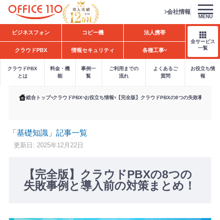
会社情報
MENU
H
ビジネスフォン
コピー機
法人携帯
o
全サービス
m
一覧
クラウドPBX
情報セキュリティ
各種工事
e
クラウドPBX
料金・機
事例一
ご利用までの
よくあるご
お役立ち情
とは
能
覧
流れ
質問
報
総合トップ
クラウドPBX
お役立ち情報
【完全版】クラウドPBXの8つの失敗事例と導
「基礎知識」記事一覧
更新日: 2025年12月22日
【完全版】クラウドPBXの8つの
失敗事例と導入前の対策まとめ！