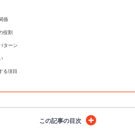
関係
の役割
パターン
い
する項目
この記事の目次