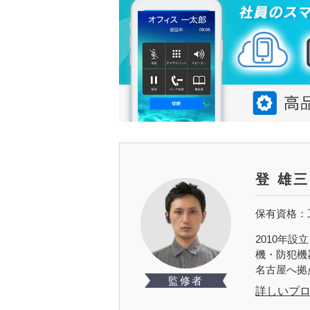
登 雄三
保有資格：
2010年
機・防犯機
名古屋へ拠
監修者
詳しいプ