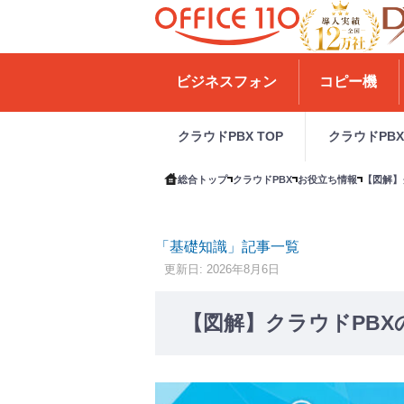
H
o
ビジネスフォン
コピー機
m
e
クラウドPBX TOP
クラウドPB
総合トップ
クラウドPBX
お役立ち情報
【図解】
「基礎知識」記事一覧
更新日: 2026年8月6日
【図解】クラウドPB