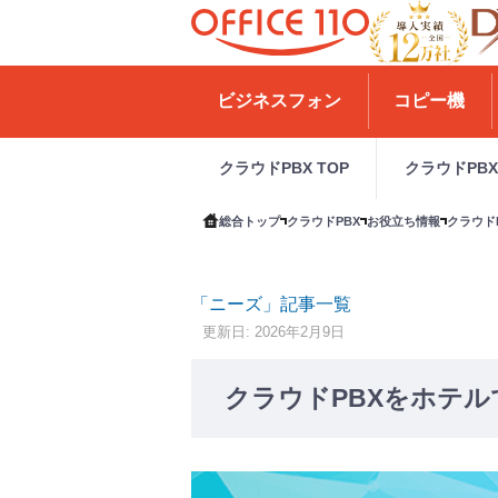
H
o
ビジネスフォン
コピー機
m
e
クラウドPBX TOP
クラウドPB
総合トップ
クラウドPBX
お役立ち情報
クラウド
「ニーズ」記事一覧
更新日: 2026年2月9日
クラウドPBXをホテ