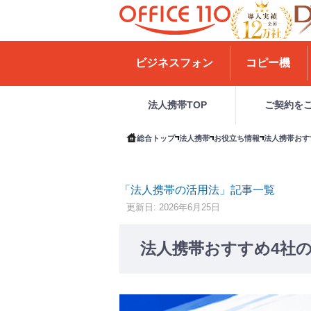
H
o
ビジネスフォン
コピー機
m
e
法人携帯TOP
ご契約を
総合トップ
法人携帯
お役立ち情報
法人携帯おす
「法人携帯の活用法」記事一覧
更新日: 2026年6月25日
法人携帯おすすめ4社