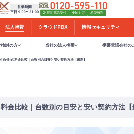
営業時間
平日 9:00〜21:00
24時間電話受付
全国対応
相談無料
法人携帯
クラウドPBX
情報セキュリティ
ご検討の方
当社の法人携帯
携帯電話会社の
すめ4社の料金比較｜台数別の目安と安い契約方法【最新】
の料金比較｜台数別の目安と安い契約方法【