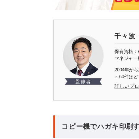
千々波
保有資格：W
マネジャー
2004年
～60件ほ
監修者
詳しいプ
コピー機でハガキ印刷