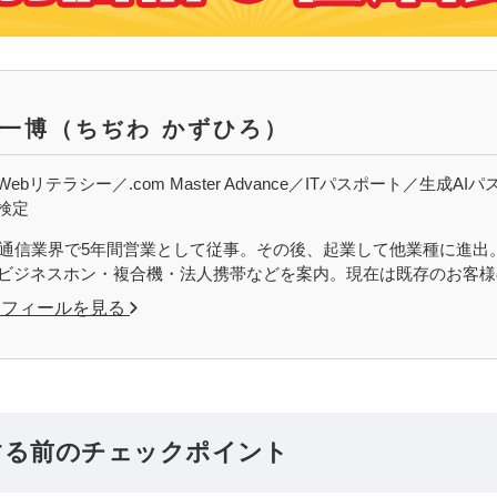
 一博
（ちぢわ かずひろ）
ebリテラシー／.com Master Advance／ITパスポート／生
検定
から通信業界で5年間営業として従事。その後、起業して他業種に進出。OF
どビジネスホン・複合機・法人携帯などを案内。現在は既存のお客
ロフィールを見る
する前のチェックポイント