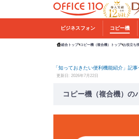
H
o
ビジネスフォン
コピー機
m
e
総合トップ
コピー機（複合機）トップ
お役立ち
「知っておきたい便利機能紹介」記事
更新日: 2026年7月22日
コピー機（複合機）の