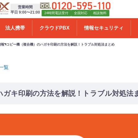
営業時間
平日 9:00〜21:00
24時間電話受付
全国対応
相談無料
法人携帯
クラウドPBX
情報セキュリティ
情報
コピー機（複合機）のハガキ印刷の方法を解説！トラブル対処法まとめ
一覧
ハガキ印刷の方法を解説！トラブル対処法