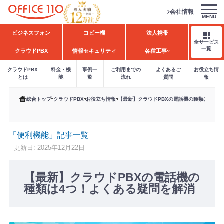
会社情報
MENU
H
ビジネスフォン
コピー機
法人携帯
o
全サービス
m
一覧
クラウドPBX
情報セキュリティ
各種工事
e
クラウドPBX
料金・機
事例一
ご利用までの
よくあるご
お役立ち情
とは
能
覧
流れ
質問
報
総合トップ
クラウドPBX
お役立ち情報
【最新】クラウドPBXの電話機の種類は4つ！
「便利機能」記事一覧
更新日: 2025年12月22日
【最新】クラウドPBXの電話機の
種類は4つ！よくある疑問を解消