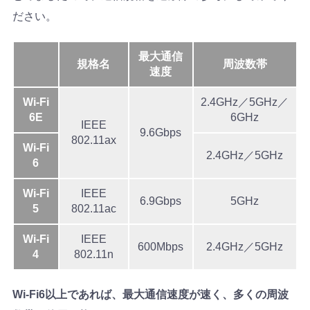
ださい。
最大通信
規格名
周波数帯
速度
Wi-Fi
2.4GHz／5GHz／
6E
6GHz
IEEE
9.6Gbps
802.11ax
Wi-Fi
2.4GHz／5GHz
6
Wi-Fi
IEEE
6.9Gbps
5GHz
5
802.11ac
Wi-Fi
IEEE
600Mbps
2.4GHz／5GHz
4
802.11n
Wi-Fi6以上であれば、最大通信速度が速く、多くの周波