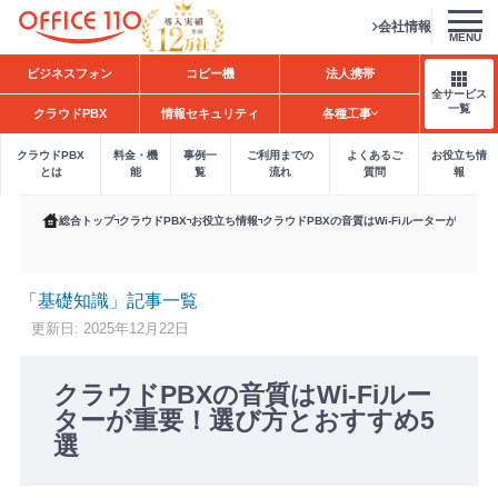
会社情報
MENU
H
ビジネスフォン
コピー機
法人携帯
o
全サービス
m
一覧
クラウドPBX
情報セキュリティ
各種工事
e
クラウドPBX
料金・機
事例一
ご利用までの
よくあるご
お役立ち情
とは
能
覧
流れ
質問
報
総合トップ
クラウドPBX
お役立ち情報
クラウドPBXの音質はWi-Fiルーターが重要
「基礎知識」記事一覧
更新日: 2025年12月22日
クラウドPBXの音質はWi-Fiルー
ターが重要！選び方とおすすめ5
選