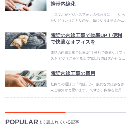
「OFFICE110」にご相談ください！ OF...
携帯内線化
「スマホがビジネスフォンの代わりに！」 いっ
たいどういうことなのか、気になりませんか？
実はもうスマホがビジネスフォンとして使える
時代なのです。 今回は、そんなスマホのビジネ
電話の内線工事で効率UP！便利
スフォン（内線）としての使い方についてまと
で快適なオフィスを
めま...
電話の内線工事で効率UP！便利で快適なオフィ
スを ビジネスをする上で電話設備は欠かせない
ものです。 では、そんな電話設備の中でも「ビ
ジネスフォン」が選ばれるのはどうしてでしょ
電話内線工事の費用
う？ それはビジネスフォンでは「内線」が使え
る...
社内での通話は「内線」が一般的なのはみなさ
んご存知かと思います。 ですが、内線を使用す
るためにはビジネスフォンを導入する必要があ
ります。 電話内線工事をすることで、初めて内
線が使えるということです そこで気になるの
は、「...
POPULAR
よく読まれている記事