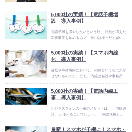
るのです。 使いこなすことができれば、仕事環
境がさらに快適なものなるでしょう。 今回は、
OFFICE110へのお問合せでもよくある「電話...
5,000社の実績！【電話子機増
設 導入事例】
電話子機を増やしたいという時、 社員が増えた
新規事業を始める など、理由は様々だと思いま
す。 ただ、どうすれば電話子機を増設できるの
か？ という疑問はみなさん持っていることでし
5,000社の実績！【スマホ内線
ょう。 そこで今回は、5,000社もの実績...
化 導入事例】
会社や事務所内において、 内線というのは欠か
せないものです。 ただ、内線は会社や事務所の
中だけでしか使えないものだと思っていません
か？ 仕事中、外出先でも使えれば便利ですよ
5,000社の実績！【電話内線工
ね。 実は… みなさんのスマホが内線になる時
事 導入事例】
代が...
ビジネスフォンの一番のメリットは、 「内線通
話」 が使えることでしょう。 「内線活用した
いけど」 「内線ってどんな使い方があるの？」
などお困りではないですか？ そんな時は、
最新！スマホが子機に！スマホ・