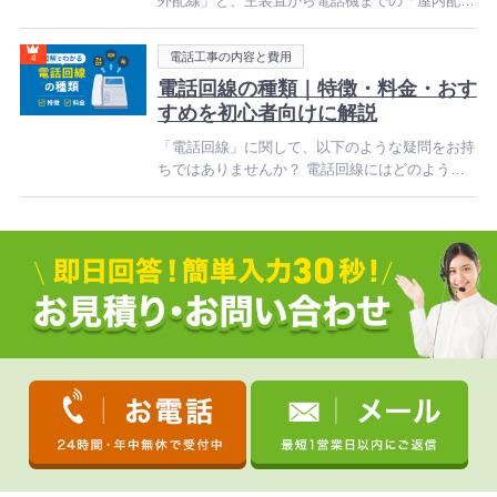
外配線」と、主装置から電話機までの「屋内配
線」とに分かれます。 電話配線と一口にいって
も、配線方
カ
電話工事の内容と費用
テ
ゴ
電話回線の種類｜特徴・料金・おす
リ
すめを初心者向けに解説
ー
「電話回線」に関して、以下のような疑問をお持
ちではありませんか？ 電話回線にはどのような
種類があるの？ 電話回線ごとの料金はどのくら
い違う？