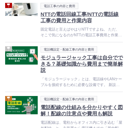
カ
電話工事の内容と費用
テ
ゴ
NTTの電話回線工事/NTTの電話線
リ
工事の費用と作業内容
ー
固定電話と言えばやはりNTTですよね。 ただ、
そこで気になるのがNTTの電話工事費用と作業内
容についてです。 確かにそうですね！ただどん
な工
カ
電話機設定・配線工事の内容と費用
テ
ゴ
モジュラージャック工事は自分でで
リ
きる？基礎知識から費用まで簡単解
ー
説
「モジュラージャック」とは、電話線やLANケー
ブルを接続するために必要な設備です。 新設・
増設などの工事を検討していながらも、次のよう
な疑問
カ
電話機設定・配線工事の内容と費用
テ
ゴ
電話配線の仕組みを分かりやすく図
リ
解！配線の注意点や費用も解説
ー
電話配線は、電柱からオフィス内に引き込む「屋