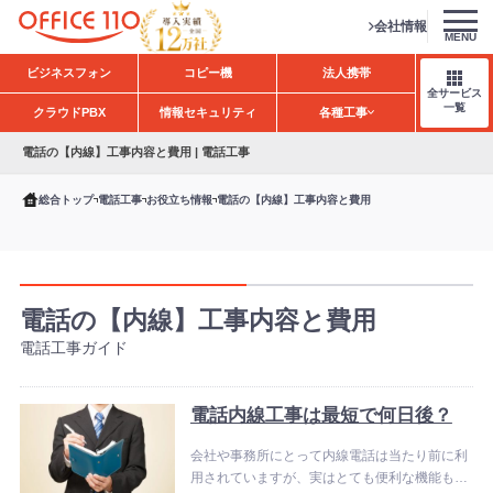
会社情報
MENU
H
ビジネスフォン
コピー機
法人携帯
o
全サービス
m
一覧
クラウドPBX
情報セキュリティ
各種工事
e
電話の【内線】工事内容と費用 | 電話工事
総合トップ
電話工事
お役立ち情報
電話の【内線】工事内容と費用
電話の【内線】工事内容と費用
電話工事ガイド
電話内線工事は最短で何日後？
会社や事務所にとって内線電話は当たり前に利
用されていますが、実はとても便利な機能もあ