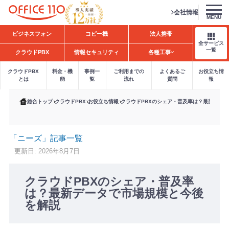
会社情報
MENU
H
ビジネスフォン
コピー機
法人携帯
o
全サービス
m
一覧
クラウドPBX
情報セキュリティ
各種工事
e
クラウドPBX
料金・機
事例一
ご利用までの
よくあるご
お役立ち情
とは
能
覧
流れ
質問
報
総合トップ
クラウドPBX
お役立ち情報
クラウドPBXのシェア・普及率は？最新デー
「ニーズ」記事一覧
更新日: 2026年8月7日
クラウドPBXのシェア・普及率
は？最新データで市場規模と今後
を解説