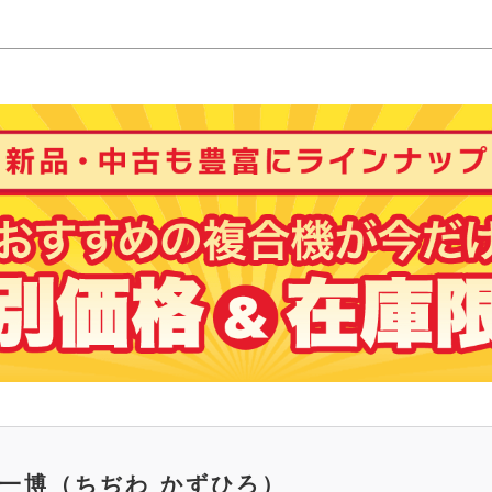
 一博
（ちぢわ かずひろ）