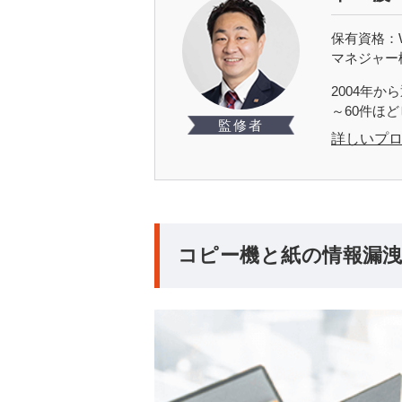
保有資格：W
マネジャー
2004年
～60件ほ
監修者
詳しいプ
コピー機と紙の情報漏