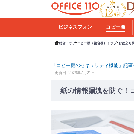
H
o
ビジネスフォン
コピー機
m
e
総合トップ
コピー機（複合機）トップ
お役立ち
「コピー機のセキュリティ機能」記事
更新日: 2026年7月21日
紙の情報漏洩を防ぐ！