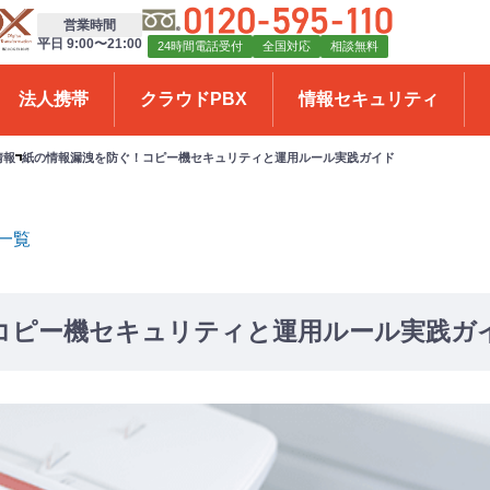
営業時間
平日 9:00〜21:00
24時間電話受付
全国対応
相談無料
法人携帯
クラウドPBX
情報セキュリティ
情報
紙の情報漏洩を防ぐ！コピー機セキュリティと運用ルール実践ガイド
一覧
コピー機セキュリティと運用ルール実践ガ