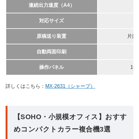
連続出力速度（A4）
対応サイズ
原稿送り装置
片面
自動両面印刷
操作パネル
10
詳しくはこちら：
MX-2631（シャープ）
【SOHO・小規模オフィス】おすす
めコンパクトカラー複合機3選