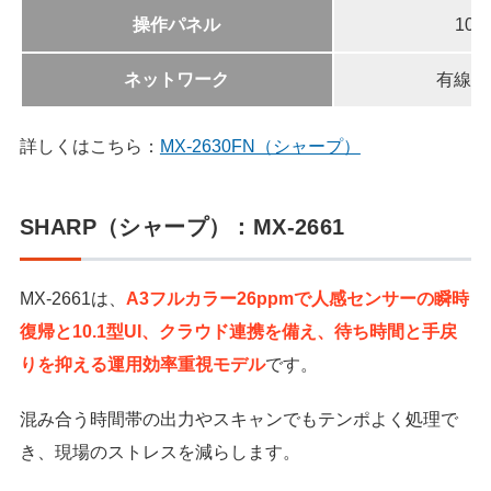
操作パネル
10
ネットワーク
有線L
詳しくはこちら：
MX-2630FN（シャープ）
SHARP（シャープ）：MX-2661
MX-2661は、
A3フルカラー26ppmで人感センサーの瞬時
復帰と10.1型UI、クラウド連携を備え、待ち時間と手戻
りを抑える運用効率重視モデル
です。
混み合う時間帯の出力やスキャンでもテンポよく処理で
き、現場のストレスを減らします。