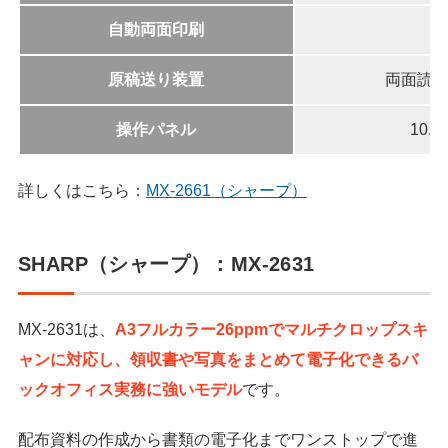
自動両面印刷
原稿送り装置
両面読
操作パネル
10
詳しくはこちら：
MX-2661（シャープ）
SHARP（シャープ）：MX-2631
MX-2631は、
A3フルカラー26ppmでマルチクロップスキ
ャンに対応し、領収書や写真をまとめて電子化できるバ
ックオフィス実務に強いモデル
です。
配布資料の作成から書類の電子化までワンストップで進