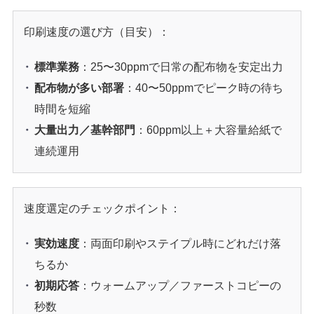
印刷速度の選び方（目安）：
標準業務
：25〜30ppmで日常の配布物を安定出力
配布物が多い部署
：40〜50ppmでピーク時の待ち
時間を短縮
大量出力／基幹部門
：60ppm以上＋大容量給紙で
連続運用
速度選定のチェックポイント：
実効速度
：両面印刷やステイプル時にどれだけ落
ちるか
初期応答
：ウォームアップ／ファーストコピーの
秒数