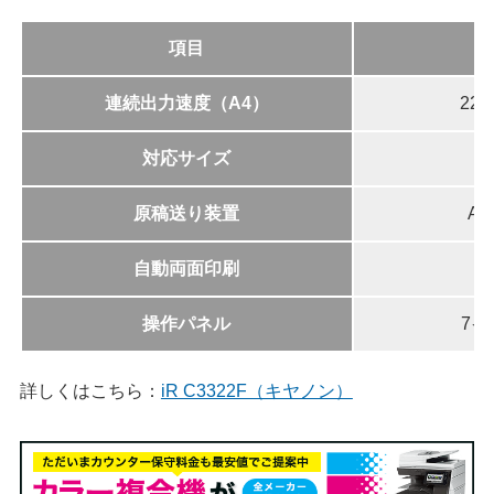
項目
連続出力速度（A4）
22
対応サイズ
原稿送り装置
A
自動両面印刷
操作パネル
7
詳しくはこちら：
iR C3322F（キヤノン）