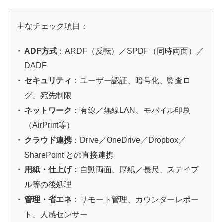
主なチェック項目：
ADF方式
：ARDF（反転）／SPDF（同時両面）／
DADF
セキュリティ
：ユーザー認証、暗号化、監査ロ
グ、宛先制限
ネットワーク
：有線／無線LAN、モバイル印刷
（AirPrint等）
クラウド連携
：Drive／OneDrive／Dropbox／
SharePoint との直接連携
用紙・仕上げ
：自動両面、厚紙／長尺、ステイプ
ル等の後処理
管理・省エネ
：リモート管理、カウンターレポー
ト、人感センサー