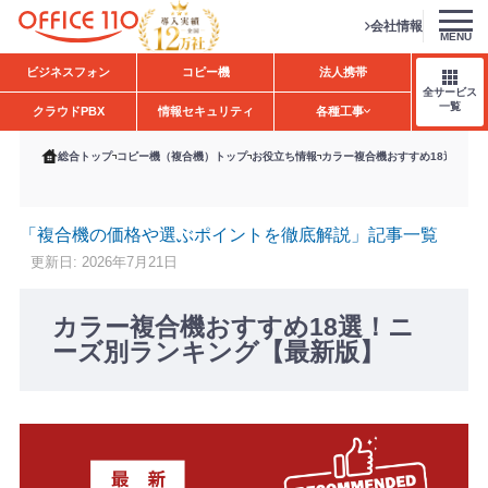
会社情報
MENU
H
ビジネスフォン
コピー機
法人携帯
o
全サービス
m
一覧
クラウドPBX
情報セキュリティ
各種工事
e
総合トップ
コピー機（複合機）トップ
お役立ち情報
カラー複合機おすすめ18選！ニ
「複合機の価格や選ぶポイントを徹底解説」記事一覧
更新日: 2026年7月21日
カラー複合機おすすめ18選！ニ
ーズ別ランキング【最新版】