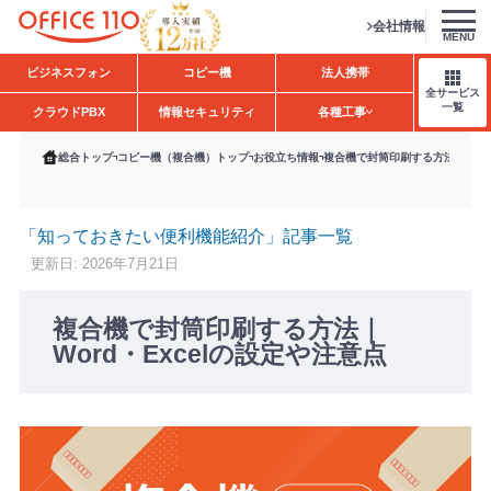
会社情報
MENU
H
ビジネスフォン
コピー機
法人携帯
o
全サービス
m
一覧
クラウドPBX
情報セキュリティ
各種工事
e
総合トップ
コピー機（複合機）トップ
お役立ち情報
複合機で封筒印刷する方法｜Word
「知っておきたい便利機能紹介」記事一覧
更新日: 2026年7月21日
複合機で封筒印刷する方法｜
Word・Excelの設定や注意点