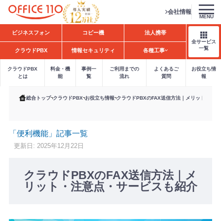
会社情報
MENU
H
ビジネスフォン
コピー機
法人携帯
o
全サービス
m
一覧
クラウドPBX
情報セキュリティ
各種工事
e
クラウドPBX
料金・機
事例一
ご利用までの
よくあるご
お役立ち情
とは
能
覧
流れ
質問
報
総合トップ
クラウドPBX
お役立ち情報
クラウドPBXのFAX送信方法｜メリット・注
「便利機能」記事一覧
更新日: 2025年12月22日
クラウドPBXのFAX送信方法｜メ
リット・注意点・サービスも紹介