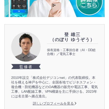
登 雄三
（のぼり ゆうぞう）
保有資格：工事担任者（AI・DD総
合種）／電気工事士
監修者
2010年設立「株式会社デジコンnet」の代表取締役。本
社を構える神戸を中心に、全国各地でビジネスフォン・
複合機・防犯機器などのOA機器の販売や電話工事、電気
工事、LAN配線工事、VPN構築を主に手掛ける。2023年
には名古屋へ拠点進出。
詳しいプロフィールを見る