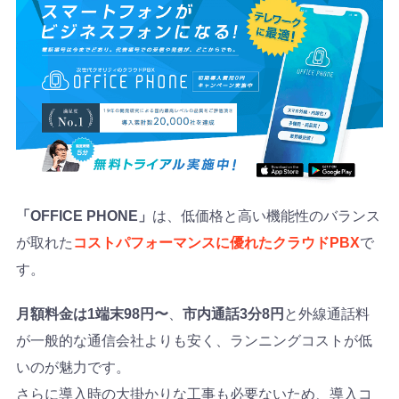
「OFFICE PHONE」
は、低価格と高い機能性のバランス
が取れた
コストパフォーマンスに優れたクラウドPBX
で
す。
月額料金は1端末98円〜
、
市内通話3分8円
と外線通話料
が一般的な通信会社よりも安く、ランニングコストが低
いのが魅力です。
さらに導入時の大掛かりな工事も必要ないため、導入コ