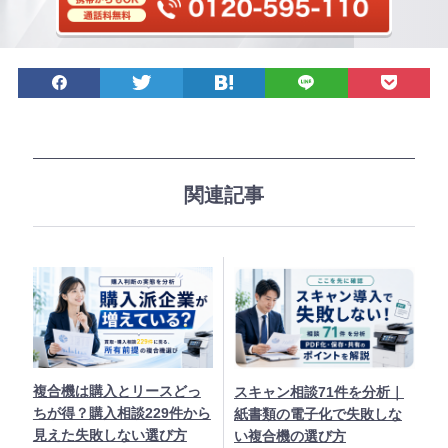
S
シェア
ツイート
ブックマーク
LINEで送る
後で読む
N
S
で
シ
ェ
関連記事
ア
複合機は購入とリースどっ
スキャン相談71件を分析｜
ちが得？購入相談229件から
紙書類の電子化で失敗しな
見えた失敗しない選び方
い複合機の選び方