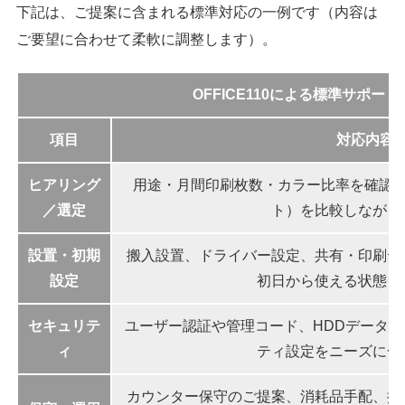
下記は、ご提案に含まれる標準対応の一例です（内容は
ご要望に合わせて柔軟に調整します）。
OFFICE110による標準サポー
項目
対応内容
ヒアリング
用途・月間印刷枚数・カラー比率を確認し
／選定
ト）を比較しながら
設置・初期
搬入設置、ドライバー設定、共有・印刷テ
設定
初日から使える状態ま
セキュリテ
ユーザー認証や管理コード、HDDデータ
ィ
ティ設定をニーズに合
カウンター保守のご提案、消耗品手配、操