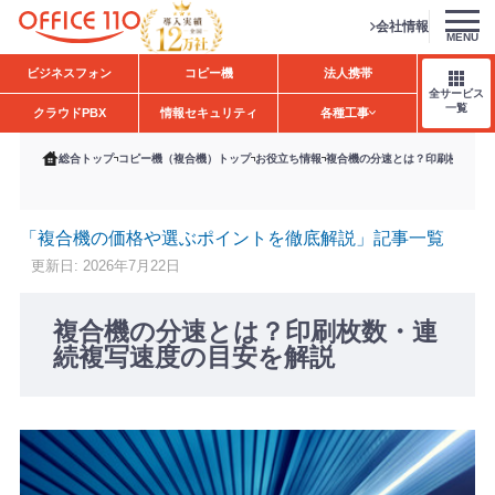
会社情報
MENU
H
ビジネスフォン
コピー機
法人携帯
o
全サービス
m
一覧
クラウドPBX
情報セキュリティ
各種工事
e
総合トップ
コピー機（複合機）トップ
お役立ち情報
複合機の分速とは？印刷枚数・連
「複合機の価格や選ぶポイントを徹底解説」記事一覧
更新日: 2026年7月22日
複合機の分速とは？印刷枚数・連
続複写速度の目安を解説