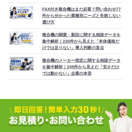
FAX付き複合機はまだ必要？問い合わせ77
件から分かった業種別ニーズと失敗しない
選び方
複合機の開業・新設に関する相談データを
集中解析｜230件から見えた「本体価格だ
けでは足りない」導入判断の盲点
複合機のメーカー指定に関する相談データ
を集中解析｜249件から見えた「安さだけ
では動かない」企業の本音