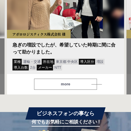
アポロロジスティクス株式会社 様
急ぎの増設でしたが、希望していた時期に間に合
って助かりました。
業種
運輸・交通
所在地
東京都 中央区
導入区分
増設
導入台数
2台
メーカー
NTT
more
ビジネスフォンの事なら
何でもお気軽にご相談ください !