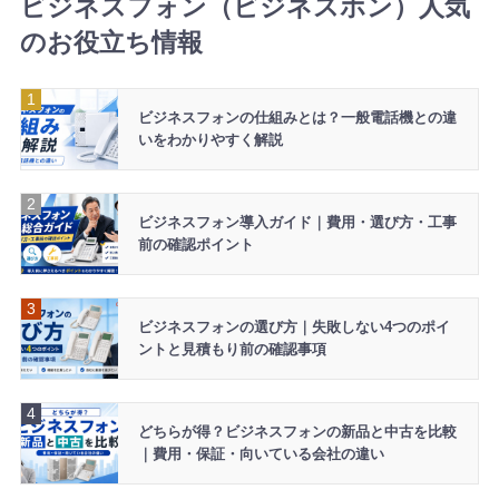
ビジネスフォン（ビジネスホン）人気
を頂きました。ありがとうございます。
のお役立ち情報
2026年8月8日 09:51
【長野県】ビジネスホン HITACHI 14台 導入のお問い合わ
せを頂きました。ありがとうございます。
ビジネスフォンの仕組みとは？一般電話機との違
いをわかりやすく解説
ビジネスフォン導入ガイド｜費用・選び方・工事
前の確認ポイント
ビジネスフォンの選び方｜失敗しない4つのポイ
ントと見積もり前の確認事項
どちらが得？ビジネスフォンの新品と中古を比較
｜費用・保証・向いている会社の違い