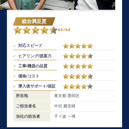
総合満足度
4.5
/ 5.0
対応スピード
ヒアリング/提案力
工事/機器の品質
価格/コスト
導入後サポート/保証
所在地
東京都 墨田区
ご担当者名
中沢 勝宏様
当社の担当者
千々波 一博