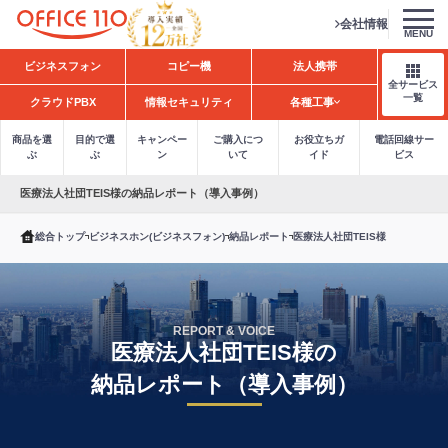
会社情報
MENU
H
ビジネスフォン
コピー機
法人携帯
o
全サービス
m
一覧
クラウドPBX
情報セキュリティ
各種工事
e
商品を選
目的で選
キャンペー
ご購入につ
お役立ちガ
電話回線サー
ぶ
ぶ
ン
いて
イド
ビス
医療法人社団TEIS様の納品レポート（導入事例）
総合トップ
ビジネスホン(ビジネスフォン)
納品レポート
医療法人社団TEIS様
REPORT & VOICE
医療法人社団TEIS様の
納品レポート（導入事例）