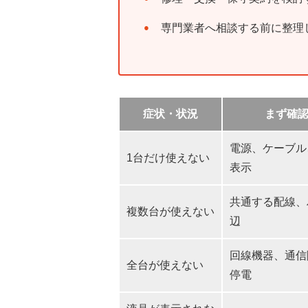
専門業者へ相談する前に整理
症状・状況
まず確
電源、ケーブル
1台だけ使えない
表示
共通する配線、
複数台が使えない
辺
回線機器、通信
全台が使えない
停電