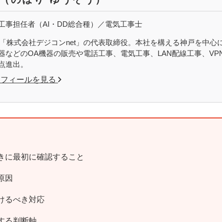
工事担任者（AI・DD総合種）／電気工事士
設立「株式会社デジコンnet」の代表取締役。本社を構える神戸を中
器などのOA機器の販売や電話工事、電気工事、LAN配線工事、VPN
点進出。
ロフィールを見る
きに最初に確認すること
原因
けるべき対応
する判断軸