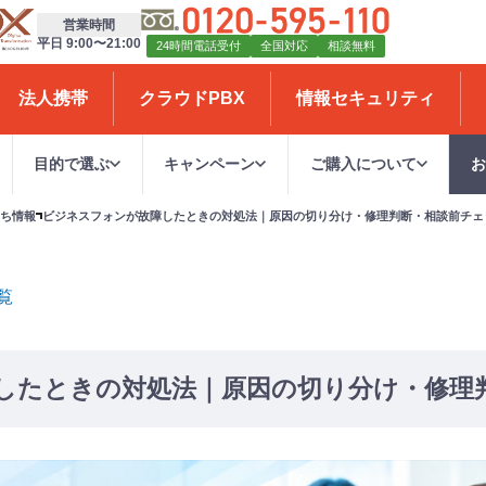
営業時間
平日 9:00〜21:00
24時間電話受付
全国対応
相談無料
法人携帯
クラウドPBX
情報セキュリティ
目的で選ぶ
キャンペーン
ご購入について
ち情報
ビジネスフォンが故障したときの対処法｜原因の切り分け・修理判断・相談前チェ
覧
したときの対処法｜原因の切り分け・修理