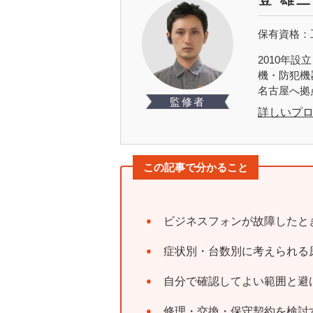
保有資格：
2010年
機・防犯機
名古屋へ拠
監修者
詳しいプ
この記事で分かること
ビジネスフォンが故障したと
症状別・台数別に考えられる
自分で確認してよい範囲と避
修理・交換・保守契約を検討