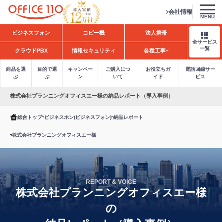
会社情報
MENU
H
ビジネスフォン
コピー機
法人携帯
o
全サービス
m
一覧
クラウドPBX
情報セキュリティ
各種工事
e
商品を選
目的で選
キャンペー
ご購入につ
お役立ちガ
電話回線サー
ぶ
ぶ
ン
いて
イド
ビス
株式会社プランニングオフィスエー様の納品レポート（導入事例）
総合トップ
ビジネスホン(ビジネスフォン)
納品レポート
株式会社プランニングオフィスエー様
REPORT & VOICE
株式会社プランニングオフィスエー様
の