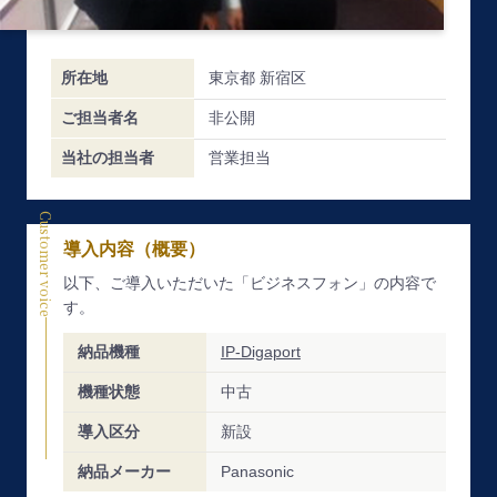
所在地
東京都 新宿区
ご担当者名
非公開
当社の担当者
営業担当
Customer voice
導入内容（概要）
以下、ご導入いただいた「ビジネスフォン」の内容で
す。
納品機種
IP-Digaport
機種状態
中古
導入区分
新設
納品メーカー
Panasonic