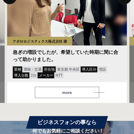
アポロロジスティクス株式会社 様
急ぎの増設でしたが、希望していた時期に間に合
って助かりました。
業種
運輸・交通
所在地
東京都 中央区
導入区分
増設
導入台数
2台
メーカー
NTT
more
ビジネスフォンの事なら
何でもお気軽にご相談ください !