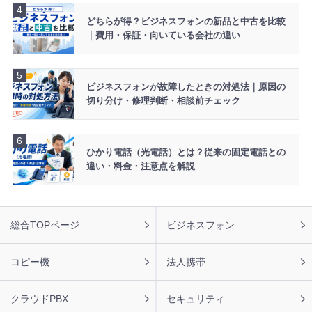
2026年8月6日 15:10
どちらが得？ビジネスフォンの新品と中古を比較
【沖縄県】ビジネスホン SAXA 15台 導入のお問い合わせ
｜費用・保証・向いている会社の違い
を頂きました。ありがとうございます。
2026年8月6日 14:54
【愛知県】ビジネスホン NAKAYO 1台 導入のお問い合わせ
ビジネスフォンが故障したときの対処法｜原因の
を頂きました。ありがとうございます。
切り分け・修理判断・相談前チェック
2026年8月6日 14:39
【鹿児島県】ビジネスフォン NTT 8台 導入のお問い合わせ
を頂きました。ありがとうございます。
ひかり電話（光電話）とは？従来の固定電話との
違い・料金・注意点を解説
2026年8月6日 14:11
【東京都】ビジネスホン IWATSU 5台 導入のお問い合わせ
を頂きました。ありがとうございます。
フ
総合TOPページ
ビジネスフォン
2026年8月6日 13:59
ッ
【青森県】ビジネスホン NAKAYO 12台 導入のお問い合わ
タ
せを頂きました。ありがとうございます。
ー
コピー機
法人携帯
ナ
2026年8月6日 12:59
ビ
【秋田県】ビジネスホン HITACHI 9台 導入のお問い合わせ
クラウドPBX
セキュリティ