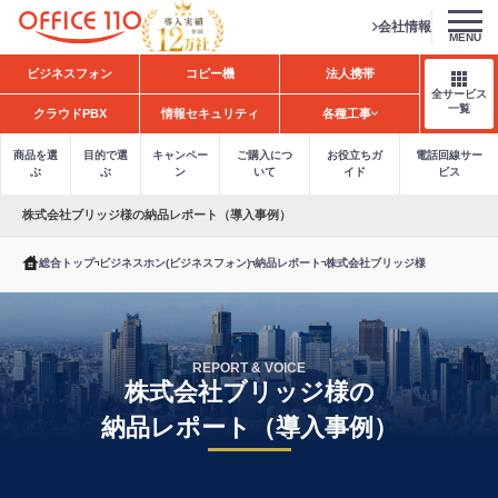
会社情報
MENU
H
ビジネスフォン
コピー機
法人携帯
o
全サービス
m
一覧
クラウドPBX
情報セキュリティ
各種工事
e
商品を選
目的で選
キャンペー
ご購入につ
お役立ちガ
電話回線サー
ぶ
ぶ
ン
いて
イド
ビス
株式会社ブリッジ様の納品レポート（導入事例）
総合トップ
ビジネスホン(ビジネスフォン)
納品レポート
株式会社ブリッジ様
REPORT & VOICE
株式会社ブリッジ様の
納品レポート（導入事例）