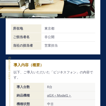
所在地
東京都
ご担当者名
非公開
当社の担当者
営業担当
Customer voice
導入内容（概要）
以下、ご導入いただいた「ビジネスフォン」の内容で
す。
導入台数
8台
納品機種
αGX＜Model1＞
機種状態
中古