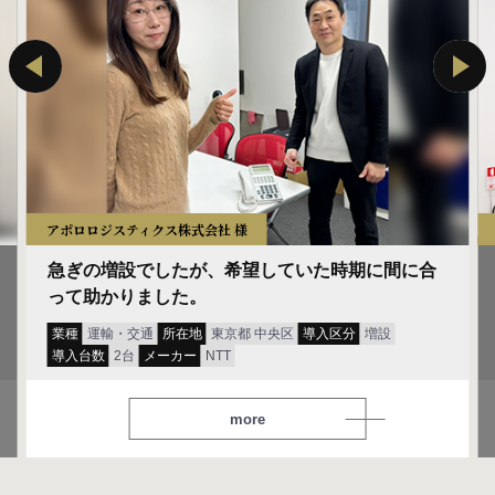
アポロロジスティクス株式会社 様
急ぎの増設でしたが、希望していた時期に間に合
って助かりました。
業種
運輸・交通
所在地
東京都 中央区
導入区分
増設
導入台数
2台
メーカー
NTT
more