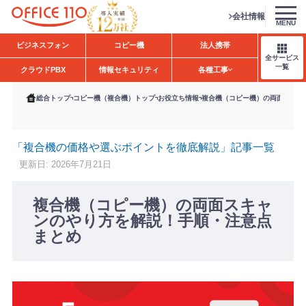
会社情報
MENU
H
ビジネスフォン
コピー機
法人携帯
o
全サービス
m
一覧
クラウドPBX
情報セキュリティ
各種工事
e
総合トップ
コピー機（複合機）トップ
お役立ち情報
複合機（コピー機）の両面スキャ
「複合機の価格や選ぶポイントを徹底解説」記事一覧
更新日: 2026年7月21日
複合機（コピー機）の両面スキャ
ンのやり方を解説！手順・注意点
まとめ