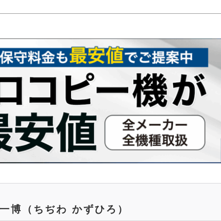
 一博
（ちぢわ かずひろ）