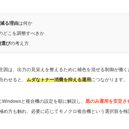
が減る理由
は何か
のどこを調整すべきか
種選び
の考え方
主因は、出力の見栄えを整えるために補色を混ぜる制御が働く
合わせると、
ムダなトナー消費を抑える運用
につながります。
にWindowsと複合機の設定を順に解説し、
黒のみ運用を安定さ
極め方も触れ、必要に応じてモノクロ複合機という選択肢を検