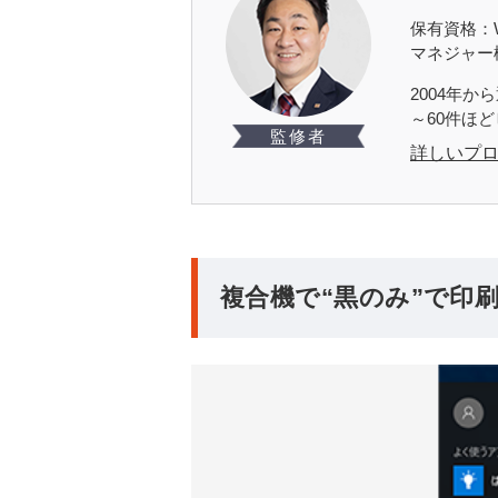
保有資格：W
マネジャー
2004年
～60件ほ
監修者
詳しいプ
複合機で“黒のみ”で印