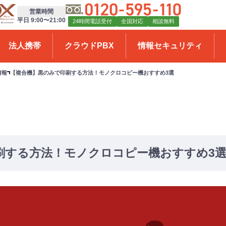
営業時間
平日 9:00〜21:00
24時間電話受付
全国対応
相談無料
法人携帯
クラウドPBX
情報セキュリティ
情報
【複合機】黒のみで印刷する方法！モノクロコピー機おすすめ3選
刷する方法！モノクロコピー機おすすめ3