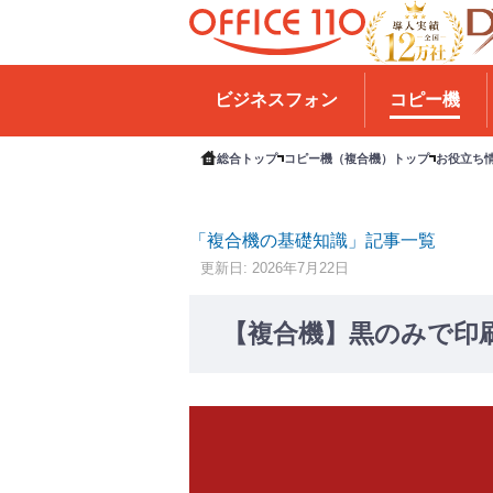
H
o
ビジネスフォン
コピー機
m
e
総合トップ
コピー機（複合機）トップ
お役立ち
「複合機の基礎知識」記事一覧
更新日: 2026年7月22日
【複合機】黒のみで印