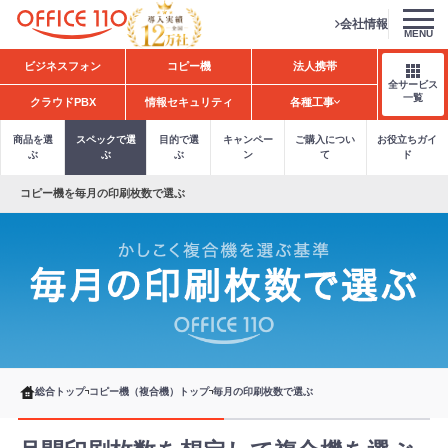
会社情報
MENU
H
ビジネスフォン
コピー機
法人携帯
o
全サービス
m
一覧
クラウドPBX
情報セキュリティ
各種工事
e
商品を選
スペックで選
目的で選
キャンペー
ご購入につい
お役立ちガイ
ぶ
ぶ
ぶ
ン
て
ド
コピー機を毎月の印刷枚数で選ぶ
総合トップ
コピー機（複合機）トップ
毎月の印刷枚数で選ぶ