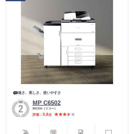
速さ、美しさ、使いやすさ
MP C6502
メ
RICOH（リコー）
ー
3.8
★★★
★
★
評価
点
カ
ー
便利機能