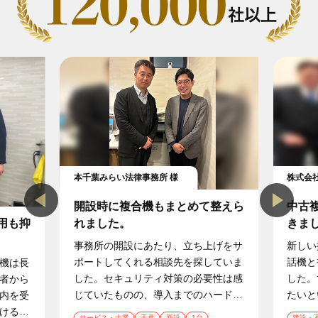
ー
ト
本千葉みらい法律事務所 様
株式会
開設時に複合機もまとめて整えら
中古
用も抑
れました。
きま
事務所の開設にあたり、立ち上げをサ
新しい
ポートしてくれる相談先を探していま
話機と
機は長
した。セキュリティ対策の必要性は感
した。
者から
じていたものの、導入までのハードル
たいと
内を受
が高いと感じていました。機器の準備
判断材
けると
サービス・士業
千葉
新設
1台
建設・