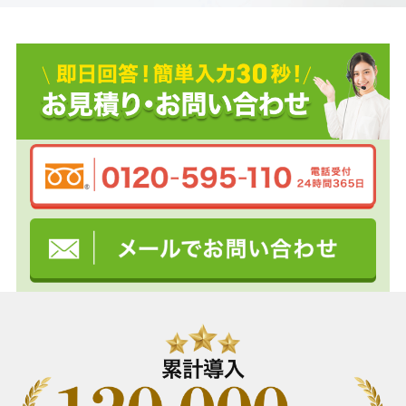
導
入
レ
ポ