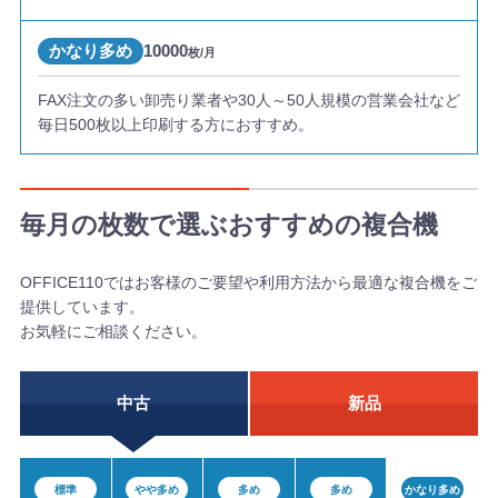
かなり多め
10000
枚/月
FAX注文の多い卸売り業者や30人～50人規模の営業会社など
毎日500枚以上印刷する方におすすめ。
毎月の枚数で選ぶおすすめの複合機
OFFICE110ではお客様のご要望や利用方法から最適な複合機をご
提供しています。
お気軽にご相談ください。
中古
新品
標準
やや多め
多め
多め
かなり多め