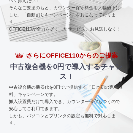
べく抑えたい！
そんなご要望のもと、カウンター保守料金を大幅値下げ
した、
「自動割りキャンペーン」をおこなっておりま
す。
OFFICE110が全力を尽くしたサービス、お見逃しなく！
さらにOFFICE110からのご提案
中古複合機を0円で導入するチャン
ス！
中古複合機の機器代を0円でご提供する「日本初の完全無
料」キャンペーンです。
搬入設置費だけで導入でき、カウンター保守もつくので
安心してご利用できます。
しかも、パソコンとプリンタの設定も無料で対応しま
す。