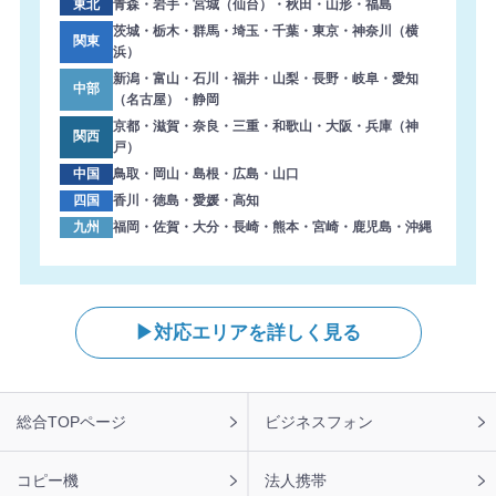
東北
青森・岩手・宮城（仙台）・秋田・山形・福島
茨城・栃木・群馬・埼玉・千葉・東京・神奈川（横
関東
浜）
新潟・富山・石川・福井・山梨・長野・岐阜・愛知
中部
（名古屋）・静岡
京都・滋賀・奈良・三重・和歌山・大阪・兵庫（神
関西
戸）
中国
鳥取・岡山・島根・広島・山口
四国
香川・徳島・愛媛・高知
九州
福岡・佐賀・大分・長崎・熊本・宮崎・鹿児島・沖縄
対応エリアを詳しく見る
フ
総合TOPページ
ビジネスフォン
ッ
タ
ー
コピー機
法人携帯