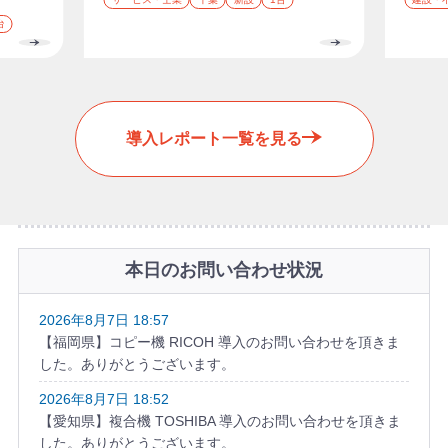
業
所
導
導
業
だけでなく、開設時に必要なものをま
め、機
、入れ
種
在
入
入
種
台
とめて整えたい状況でした。
までま
の更新
地
区
台
直した
分
数
導入レポート一覧を見る
本日のお問い合わせ状況
2026年8月7日 18:57
【福岡県】コピー機 RICOH 導入のお問い合わせを頂きま
した。ありがとうございます。
2026年8月7日 18:52
【愛知県】複合機 TOSHIBA 導入のお問い合わせを頂きま
した。ありがとうございます。