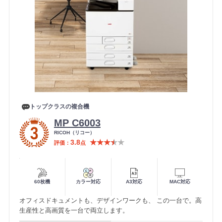
トップクラスの複合機
MP C6003
メ
RICOH（リコー）
ー
3.8
★★★
★
★
評価
点
カ
ー
便利機能
60枚機
カラー対応
A3対応
MAC対応
オフィスドキュメントも、デザインワークも、 この一台で。高
生産性と高画質を一台で両立します。