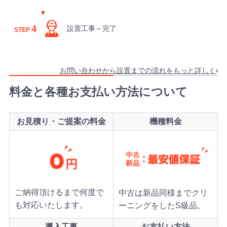
を頂きました。ありがとうございます。
4
2026年8月7日 15:39
設置工事～完了
STEP
【福岡県】複合機 FUJIFILM 導入のお問い合わせを頂きま
した。ありがとうございます。
2026年8月7日 14:58
お問い合わせから設置までの流れをもっと詳しく
【愛知県】複合機 FUJIFILM 導入のお問い合わせを頂きま
料金と各種お支払い方法について
した。ありがとうございます。
2026年8月7日 14:26
【愛知県】コピー機 FUJIFILM 導入のお問い合わせを頂き
お見積り・ご提案の料金
機種料金
ました。ありがとうございます。
2026年8月7日 14:17
【神奈川県】複合機 SHARP 導入のお問い合わせを頂きま
した。ありがとうございます。
2026年8月7日 13:57
ご納得頂けるまで何度で
中古は新品同様までクリ
【愛媛県】複合機 RICOH 導入のお問い合わせを頂きまし
も対応いたします。
ーニングをしたS級品。
た。ありがとうございます。
導入工事
お支払い方法