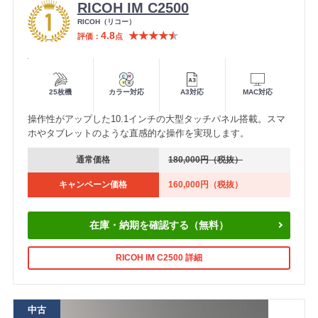
RICOH IM C2500
メ
RICOH（リコー）
ー
4.8
★★★★
★
評価
点
カ
ー
便利機能
25枚機
カラー対応
A3対応
MAC対応
操作性がアップした10.1インチの大型タッチパネル搭載。スマ
ホやタブレットのような直感的な操作を実現します。
通常価格
180,000円（税抜）
キャンペーン価格
160,000円（税抜）
在庫・納期を確認する（無料）
RICOH IM C2500 詳細
中古