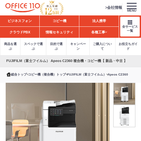
会社情報
MENU
H
ビジネスフォン
コピー機
法人携帯
o
全サービス
m
一覧
クラウドPBX
情報セキュリティ
各種工事
e
商品を選
スペックで選
目的で選
キャンペー
ご購入につい
お役立ちガイ
ぶ
ぶ
ぶ
ン
て
ド
FUJIFILM（富士フイルム） Apeos C2360 複合機・コピー機【 新品・中古 】
総合トップ
コピー機（複合機）トップ
FUJIFILM（富士フイルム）
Apeos C2360