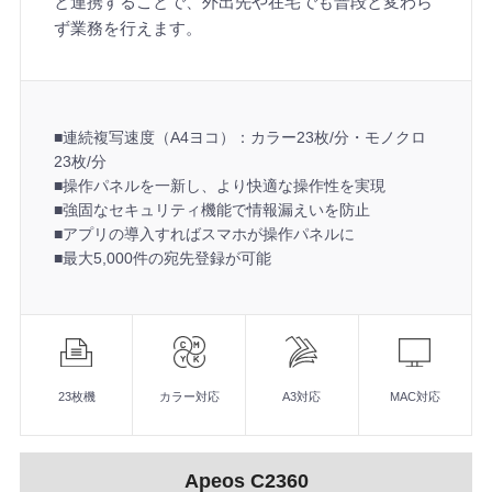
と連携することで、外出先や在宅でも普段と変わら
ず業務を行えます。
■連続複写速度（A4ヨコ）：カラー23枚/分・モノクロ
23枚/分
■操作パネルを一新し、より快適な操作性を実現
■強固なセキュリティ機能で情報漏えいを防止
■アプリの導入すればスマホが操作パネルに
■最大5,000件の宛先登録が可能
機
能
■連続複写速度（A4ヨコ）：カラー23枚/分・モノクロ23枚/分
■操作パネルを一新し、より快適な操作性を実現
23枚機
カラー対応
A3対応
MAC対応
■強固なセキュリティ機能で情報漏えいを防止
■アプリの導入すればスマホが操作パネルに
■最大5,000件の宛先登録が可能
Apeos C2360