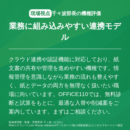
現場視点
千々波部長の機種評価
業務に組み込みやすい連携モデ
ル
クラウド連携や認証機能に対応しており、紙
文書の共有や管理を進めやすい機種です。情
報管理を意識しながら業務の流れも整えやす
く、紙とデータの両方を無理なく扱いたい職
場に向いています。OFFICE110では、無料診
断と試算をもとに、最適な入替や削減案をご
案内しています。まずはご相談ください。
監修者情報：監修：営業部長 千々波（ちぢわ）
Webリテラシー/.com Master Advance/ITパスポート/個人情報保護士/ビジネスマネージャー検定