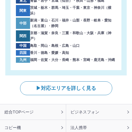
2026年8月7日 09:45
東北
青森・岩手・宮城（仙台）・秋田・山形・福島
【鹿児島県】複合機 RICOH 導入のお問い合わせを頂きま
茨城・栃木・群馬・埼玉・千葉・東京・神奈川（横
関東
浜）
した。ありがとうございます。
新潟・富山・石川・福井・山梨・長野・岐阜・愛知
中部
（名古屋）・静岡
京都・滋賀・奈良・三重・和歌山・大阪・兵庫（神
関西
戸）
中国
鳥取・岡山・島根・広島・山口
四国
香川・徳島・愛媛・高知
九州
福岡・佐賀・大分・長崎・熊本・宮崎・鹿児島・沖縄
対応エリアを詳しく見る
フ
総合TOPページ
ビジネスフォン
ッ
タ
ー
コピー機
法人携帯