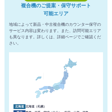
複合機のご提案・保守サポート
せを頂きました。ありがとうございます。
可能エリア
2026年8月7日 11:24
【東京都】複合機 TOSHIBA 導入のお問い合わせを頂きま
地域によって新品・中古複合機のカウンター保守の
した。ありがとうございます。
サービス内容は変わります。また、訪問可能エリア
2026年8月7日 10:59
も異なります。詳しくは、詳細ページでご確認くだ
【大阪府】コピー機 RICOH 導入のお問い合わせを頂きま
さい。
した。ありがとうございます。
2026年8月7日 10:35
【静岡県】複合機 FUJIFILM 導入のお問い合わせを頂きま
した。ありがとうございます。
2026年8月7日 09:59
【長崎県】複合機 FUJIFILM 導入のお問い合わせを頂きま
した。ありがとうございます。
2026年8月7日 09:55
【愛知県】コピー機 Canon 導入のお問い合わせを頂きま
した。ありがとうございます。
北海道
北海道（札幌）