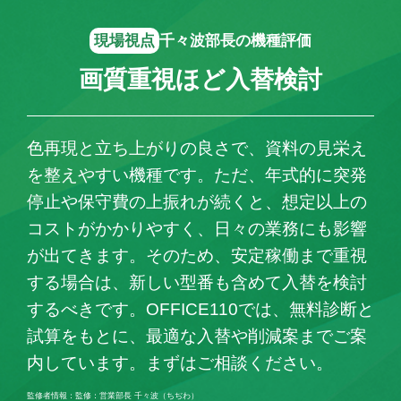
現場視点
千々波部長の機種評価
画質重視ほど入替検討
色再現と立ち上がりの良さで、資料の見栄え
を整えやすい機種です。ただ、年式的に突発
停止や保守費の上振れが続くと、想定以上の
コストがかかりやすく、日々の業務にも影響
が出てきます。そのため、安定稼働まで重視
する場合は、新しい型番も含めて入替を検討
するべきです。OFFICE110では、無料診断と
試算をもとに、最適な入替や削減案までご案
内しています。まずはご相談ください。
監修者情報：監修：営業部長 千々波（ちぢわ）