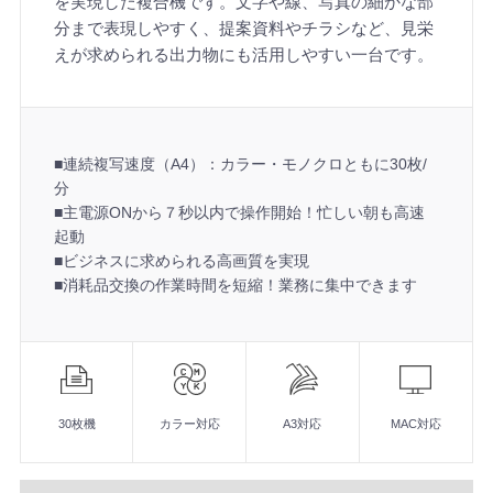
を実現した複合機です。文字や線、写真の細かな部
分まで表現しやすく、提案資料やチラシなど、見栄
えが求められる出力物にも活用しやすい一台です。
■連続複写速度（A4）：カラー・モノクロともに30枚/
分
■主電源ONから７秒以内で操作開始！忙しい朝も高速
起動
■ビジネスに求められる高画質を実現
■消耗品交換の作業時間を短縮！業務に集中できます
機
能
■連続複写速度（A4）：カラー・モノクロともに30枚/分
■主電源ONから７秒以内で操作開始！忙しい朝も高速起動
30枚機
カラー対応
A3対応
MAC対応
■ビジネスに求められる高画質を実現
■消耗品交換の作業時間を短縮！業務に集中できます