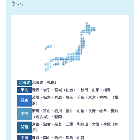
さい。
した。ありがとうございます。
2026年8月7日 09:45
【鹿児島県】複合機 RICOH 導入のお問い合わせを頂きま
した。ありがとうございます。
北海道
北海道（札幌）
東北
青森・岩手・宮城（仙台）・秋田・山形・福島
茨城・栃木・群馬・埼玉・千葉・東京・神奈川（横
関東
浜）
新潟・富山・石川・福井・山梨・長野・岐阜・愛知
中部
（名古屋）・静岡
京都・滋賀・奈良・三重・和歌山・大阪・兵庫（神
関西
戸）
中国
鳥取・岡山・島根・広島・山口