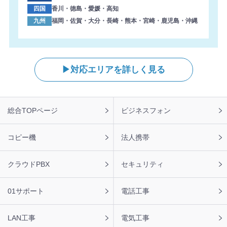
四国
香川・徳島・愛媛・高知
九州
福岡・佐賀・大分・長崎・熊本・宮崎・鹿児島・沖縄
対応エリアを詳しく見る
フ
総合TOPページ
ビジネスフォン
ッ
タ
ー
コピー機
法人携帯
ナ
ビ
クラウドPBX
セキュリティ
01サポート
電話工事
LAN工事
電気工事