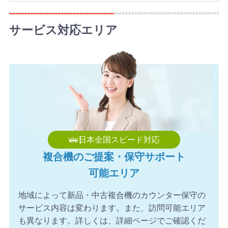
2026年8月7日 11:48
【福岡県】コピー機 KONICA MINOLTA 導入のお問い合わ
サービス対応エリア
せを頂きました。ありがとうございます。
2026年8月7日 11:24
【東京都】複合機 TOSHIBA 導入のお問い合わせを頂きま
した。ありがとうございます。
2026年8月7日 10:59
【大阪府】コピー機 RICOH 導入のお問い合わせを頂きま
した。ありがとうございます。
2026年8月7日 10:35
日本全国スピード対応
【静岡県】複合機 FUJIFILM 導入のお問い合わせを頂きま
複合機のご提案・保守サポート
した。ありがとうございます。
可能エリア
2026年8月7日 09:59
【長崎県】複合機 FUJIFILM 導入のお問い合わせを頂きま
地域によって新品・中古複合機のカウンター保守の
した。ありがとうございます。
サービス内容は変わります。また、訪問可能エリア
2026年8月7日 09:55
も異なります。詳しくは、詳細ページでご確認くだ
【愛知県】コピー機 Canon 導入のお問い合わせを頂きま