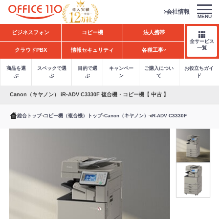
会社情報
MENU
H
ビジネスフォン
コピー機
法人携帯
o
全サービス
m
一覧
クラウドPBX
情報セキュリティ
各種工事
e
商品を選
スペックで選
目的で選
キャンペー
ご購入につい
お役立ちガイ
ぶ
ぶ
ぶ
ン
て
ド
Canon（キヤノン） iR-ADV C3330F 複合機・コピー機【 中古 】
総合トップ
コピー機（複合機）トップ
Canon（キヤノン）
iR-ADV C3330F