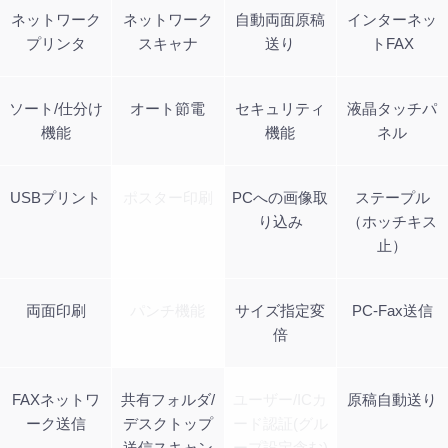
ネットワーク
ネットワーク
自動両面原稿
インターネッ
プリンタ
スキャナ
送り
トFAX
ソート/仕分け
オート節電
セキュリティ
液晶タッチパ
機能
機能
ネル
USBプリント
ポスター印刷
PCへの画像取
ステープル
り込み
（ホッチキス
止）
両面印刷
パンチ機能
サイズ指定変
PC-Fax送信
倍
FAXネットワ
共有フォルダ/
ユーザー/ICカ
原稿自動送り
ーク送信
デスクトップ
ード認証(グル
送信スキャン
ープ設定含む)