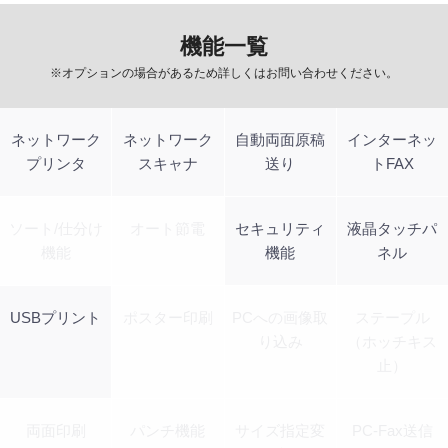
機能一覧
※オプションの場合があるため詳しくはお問い合わせください。
ネットワーク
ネットワーク
自動両面原稿
インターネッ
プリンタ
スキャナ
送り
トFAX
ソート/仕分け
オート節電
セキュリティ
液晶タッチパ
機能
機能
ネル
USBプリント
ポスター印刷
PCへの画像取
ステープル
り込み
（ホッチキス
止）
両面印刷
パンチ機能
サイズ指定変
PC-Fax送信