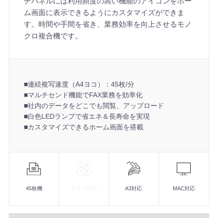
チパネルには利用頻度の高い機能のアイコンをホー
ム画面に表示できるようにカスタマイズができま
す。時間や手間を省き、業務効率を向上させるモノ
クロ複合機です。
■連続複写速度（A4ヨコ）：45枚/分
■マルチセンド機能でFAX業務を効率化
■社内のデータをどこでも閲覧、アップロード
■白色LEDランプで省エネ＆長寿命を実現
■カスタマイズできるホーム画面を搭載
機
能
■連続複写速度（A4ヨコ）：45枚/分
■マルチセンド機能でFAX業務を効率化
45枚機
カラー対応
A3対応
MAC対応
■社内のデータをどこでも閲覧、アップロード
■白色LEDランプで省エネ＆長寿命を実現