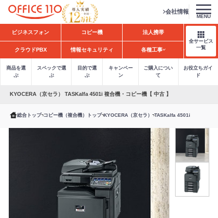
会社情報
MENU
H
ビジネスフォン
コピー機
法人携帯
o
全サービス
m
一覧
クラウドPBX
情報セキュリティ
各種工事
e
商品を選
スペックで選
目的で選
キャンペー
ご購入につい
お役立ちガイ
ぶ
ぶ
ぶ
ン
て
ド
KYOCERA（京セラ） TASKalfa 4501i 複合機・コピー機【 中古 】
総合トップ
コピー機（複合機）トップ
KYOCERA（京セラ）
TASKalfa 4501i