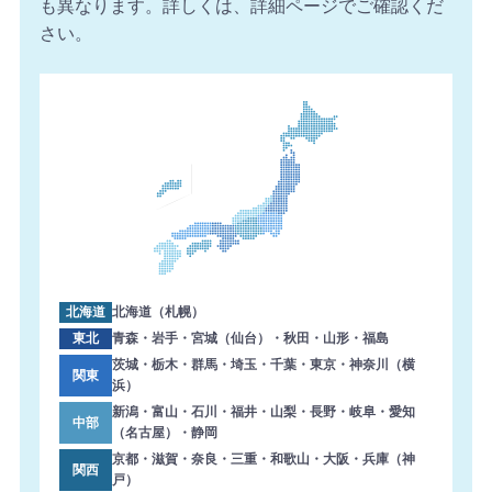
も異なります。詳しくは、詳細ページでご確認くだ
【石川県】複合機 SHARP 導入のお問い合わせを頂きまし
さい。
た。ありがとうございます。
2026年8月6日 10:49
【埼玉県】コピー機 Canon 導入のお問い合わせを頂きま
した。ありがとうございます。
2026年8月6日 10:46
【岐阜県】複合機 TOSHIBA 導入のお問い合わせを頂きま
した。ありがとうございます。
2026年8月6日 09:58
【大阪府】コピー機 RICOH 導入のお問い合わせを頂きま
した。ありがとうございます。
北海道
北海道（札幌）
2026年8月6日 09:56
東北
青森・岩手・宮城（仙台）・秋田・山形・福島
【佐賀県】複合機 KONICA MINOLTA 導入のお問い合わせ
茨城・栃木・群馬・埼玉・千葉・東京・神奈川（横
関東
浜）
を頂きました。ありがとうございます。
新潟・富山・石川・福井・山梨・長野・岐阜・愛知
中部
（名古屋）・静岡
京都・滋賀・奈良・三重・和歌山・大阪・兵庫（神
関西
戸）