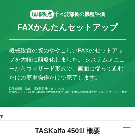
現場視点
千々波部長の機種評価
FAXかんたんセットアップ
機械設置の際のややこしいFAXのセットアッ
プを大幅に簡略化しました。 システムメニュ
ーからウィザード形式で、画面に従って進む
だけの簡単操作だけで完了します。
監修者情報：監修：営業部長 千々波（ちぢわ）
Webリテラシー/.com Master Advance/ITパスポート/個人情報保護士/ビジネスマネージャー検定
TASKalfa 4501i 概要