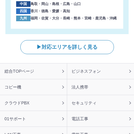
中国
鳥取・岡山・島根・広島・山口
四国
香川・徳島・愛媛・高知
九州
福岡・佐賀・大分・長崎・熊本・宮崎・鹿児島・沖縄
対応エリアを詳しく見る
フ
総合TOPページ
ビジネスフォン
ッ
タ
ー
コピー機
法人携帯
ナ
ビ
クラウドPBX
セキュリティ
01サポート
電話工事