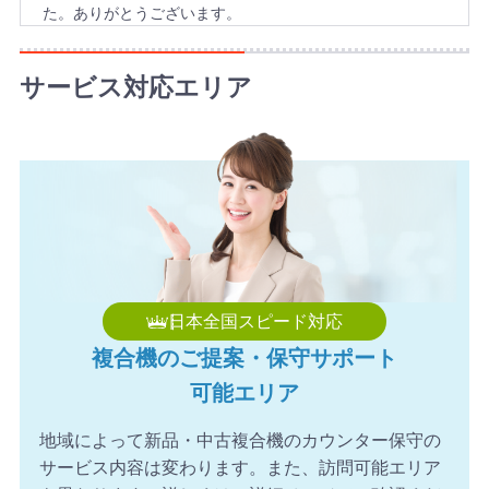
た。ありがとうございます。
2026年8月6日 12:21
【栃木県】複合機 KYOCERA 導入のお問い合わせを頂きま
サービス対応エリア
した。ありがとうございます。
2026年8月6日 11:47
【福岡県】コピー機 RICOH 導入のお問い合わせを頂きま
した。ありがとうございます。
2026年8月6日 11:43
【愛媛県】複合機 RICOH 導入のお問い合わせを頂きまし
た。ありがとうございます。
2026年8月6日 11:22
日本全国スピード対応
【神奈川県】コピー機 TOSHIBA 導入のお問い合わせを頂
複合機のご提案・保守サポート
きました。ありがとうございます。
可能エリア
2026年8月6日 11:05
【福島県】複合機 Canon 導入のお問い合わせを頂きまし
地域によって新品・中古複合機のカウンター保守の
た。ありがとうございます。
サービス内容は変わります。また、訪問可能エリア
2026年8月6日 10:53