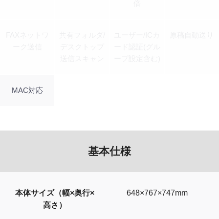
倍
FAXネットワ
共有フォルダ/
ユーザー/ICカ
原稿自動送り
ーク送信
デスクトップ
ード認証(グル
送信スキャン
ープ設定含む)
MAC対応
基本仕様
本体サイズ（幅×奥行×
648×767×747mm
高さ）