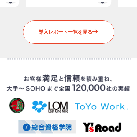
るかも
あらかじめ整えておきたかったんで
台
入
地
区
た。
す。
数
台
分
数
導入レポート一覧を見る