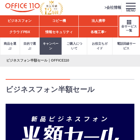
会社情報
MENU
H
ビジネスフォン
コピー機
法人携帯
o
全サービス
m
一覧
クラウドPBX
情報セキュリティ
各種工事
e
商品を選
目的で選
キャンペー
ご購入につ
お役立ちガ
電話回線サー
ぶ
ぶ
ン
いて
イド
ビス
ビジネスフォン半額セール｜OFFICE110
ビジネスフォン半額セール