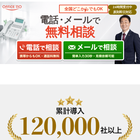
24時間受付中
全国どこからでもOK
原則即日対応
電話
・
メール
で
無料相談
導
入
レ
ポ
ー
ト