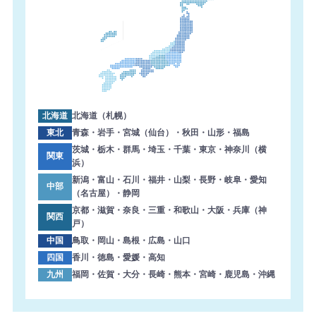
北海道
北海道（札幌）
東北
青森・岩手・宮城（仙台）・秋田・山形・福島
茨城・栃木・群馬・埼玉・千葉・東京・神奈川（横
関東
浜）
新潟・富山・石川・福井・山梨・長野・岐阜・愛知
中部
（名古屋）・静岡
京都・滋賀・奈良・三重・和歌山・大阪・兵庫（神
関西
戸）
中国
鳥取・岡山・島根・広島・山口
四国
香川・徳島・愛媛・高知
九州
福岡・佐賀・大分・長崎・熊本・宮崎・鹿児島・沖縄