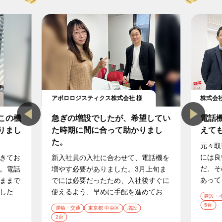
アポロロジスティクス株式会社 様
株式会社
この機
急ぎの増設でしたが、希望してい
電話
りまし
た時期に間に合って助かりまし
えて
た。
元々取
には良
きてお
新入社員の入社に合わせて、電話機を
だ、そ
。電話
増やす必要がありました。3月上旬ま
あって
ままで
でには必要だったため、入社後すぐに
になっ
したい
使えるよう、早めに手配を進めておき
業
建設・
機や複
セキュ
たい状況でした。新しく入る方が業務
導
5台
種
業
所
導
運輸・交通
東京都 中央区
増設
から整
きたい
を始めるタイミングで困らないよう、
入
導
2台
種
在
入