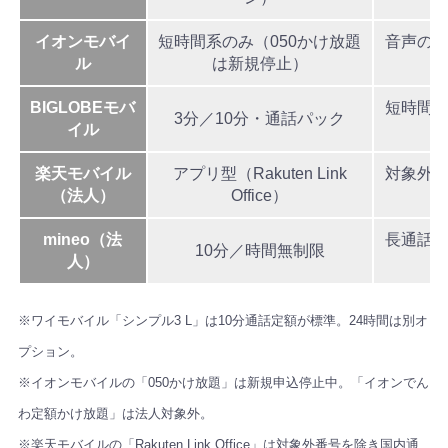
イオンモバイ
短時間系のみ（050かけ放題
音声の
ル
は新規停止）
BIGLOBEモバ
短時間
3分／10分・通話パック
イル
楽天モバイル
アプリ型（Rakuten Link
対象外
（法人）
Office）
mineo（法
長通話
10分／時間無制限
人）
※ワイモバイル「シンプル3 L」は10分通話定額が標準。24時間は別オ
プション。
※イオンモバイルの「050かけ放題」は新規申込停止中。「イオンでん
わ定額かけ放題」は法人対象外。
※楽天モバイルの「Rakuten Link Office」は対象外番号を除き国内通