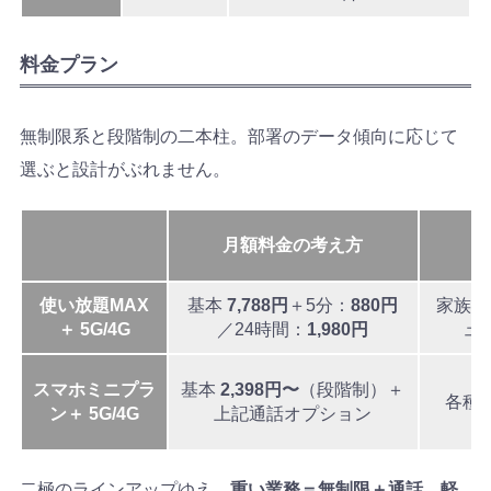
料金プラン
無制限系と段階制の二本柱。部署のデータ傾向に応じて
選ぶと設計がぶれません。
月額料金の考え方
使い放題MAX
基本
7,788円
＋5分：
880円
家族割
＋ 5G/4G
／24時間：
1,980円
ュー
スマホミニプラ
基本
2,398円〜
（段階制）＋
各種
ン＋ 5G/4G
上記通話オプション
二極のラインアップゆえ、
重い業務＝無制限＋通話、軽