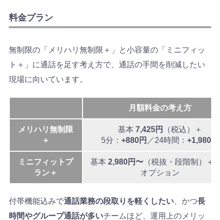
料金プラン
無制限の「メリハリ無制限＋」と小容量の「ミニフィッ
ト＋」に通話を足す考え方で、通話の手間を削減したい
現場に向いています。
月額料金の考え方
メリハリ無制限
基本
7,425円
（税込）＋
＋
5分：
+880円
／24時間：
+1,980円
ミニフィットプ
基本
2,980円〜
（税抜・段階制）＋
ラン＋
オプション
付帯機能込みで
通話業務の段取りを軽くしたい
、かつ
長
時間やグループ通話が多い
チームほど、運用上のメリッ