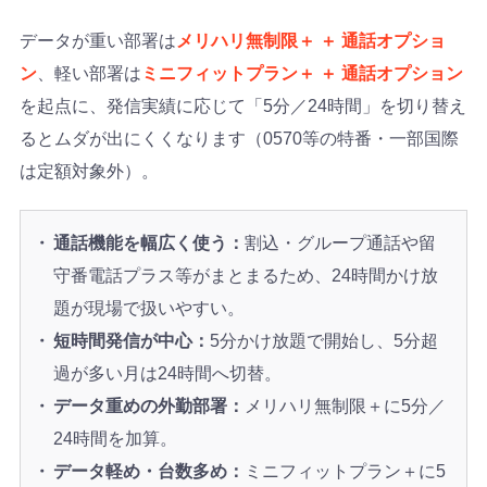
データが重い部署は
メリハリ無制限＋ ＋ 通話オプショ
ン
、軽い部署は
ミニフィットプラン＋ ＋ 通話オプション
を起点に、発信実績に応じて「5分／24時間」を切り替え
るとムダが出にくくなります（0570等の特番・一部国際
は定額対象外）。
通話機能を幅広く使う：
割込・グループ通話や留
守番電話プラス等がまとまるため、24時間かけ放
題が現場で扱いやすい。
短時間発信が中心：
5分かけ放題で開始し、5分超
過が多い月は24時間へ切替。
データ重めの外勤部署：
メリハリ無制限＋に5分／
24時間を加算。
データ軽め・台数多め：
ミニフィットプラン＋に5