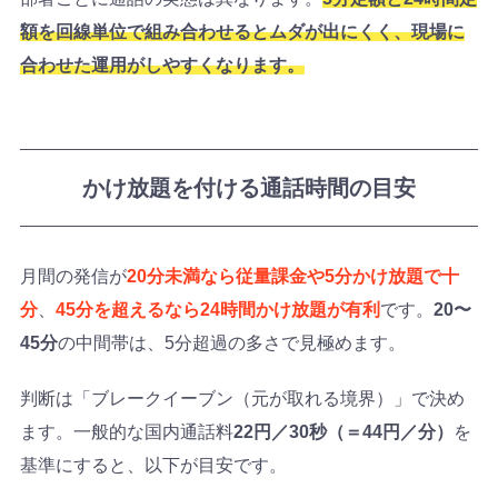
額を回線単位で組み合わせるとムダが出にくく、現場に
合わせた運用がしやすくなります。
かけ放題を付ける通話時間の目安
月間の発信が
20分未満なら従量課金や5分かけ放題で十
分
、
45分を超えるなら24時間かけ放題が有利
です。
20〜
45分
の中間帯は、5分超過の多さで見極めます。
判断は「ブレークイーブン（元が取れる境界）」で決め
ます。一般的な国内通話料
22円／30秒（＝44円／分）
を
基準にすると、以下が目安です。