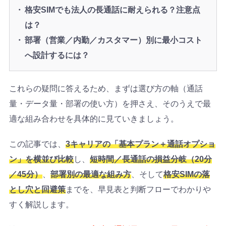
格安SIMでも法人の長通話に耐えられる？注意点
は？
部署（営業／内勤／カスタマー）別に最小コスト
へ設計するには？
これらの疑問に答えるため、まずは選び方の軸（通話
量・データ量・部署の使い方）を押さえ、そのうえで最
適な組み合わせを具体的に見ていきましょう。
この記事では、
3キャリアの「基本プラン＋通話オプショ
ン」を横並び比較
し、
短時間／長通話の損益分岐（20分
／45分）
、
部署別の最適な組み方
、そして
格安SIMの落
とし穴と回避策
までを、早見表と判断フローでわかりや
すく解説します。