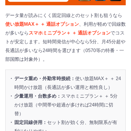
データ量が読みにくく固定回線とのセット割も狙うなら
使い放題MAX＋ ＋ 通話オプション
、利用が軽めで回線数
が多いなら
スマホミニプラン＋ ＋ 通話オプション
でコス
トが安定します。短時間発信が中心なら5分、月45分超や
長通話が多いなら24時間を選びます（0570等の特番・一
部国際は対象外）。
データ重め・外勤常時接続：
使い放題MAX＋ ＋ 24
時間かけ放題（長通話が多い運用と相性良し）
少量運用・台数多め：
スマホミニプラン＋ ＋ 5分
かけ放題（中間帯や超過が多ければ24時間に切
替）
固定回線併用：
セット割が効く分、無制限系が有