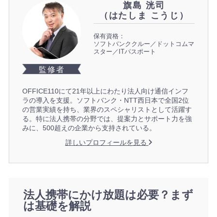
旗島 洸司
（はたしま こうじ）
保有資格：
ソフトバンククルー／ドットコムマ
スター／ITパスポート
監修者
OFFICE110にて21年以上にわたり法人向け通信インフ
ラの導入を支援。ソフトバンク・NTT西日本で全国2位
の営業実績を持ち、業界のスペシャリストとして活躍す
る。特に法人携帯の分野では、提案力とサポート力を強
みに、500超えの企業から支持されている。
詳しいプロフィールを見る
法人携帯にかけ放題は必要？まず
は基礎を解説