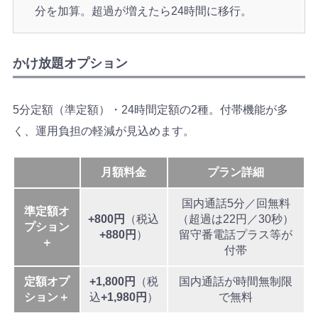
分を加算。超過が増えたら24時間に移行。
かけ放題オプション
5分定額（準定額）・24時間定額の2種。付帯機能が多
く、運用負担の軽減が見込めます。
月額料金
プラン詳細
国内通話5分／回無料
準定額オ
+800円
（税込
（超過は22円／30秒）
プション
+880円
）
留守番電話プラス等が
＋
付帯
定額オプ
+1,800円
（税
国内通話が時間無制限
ション＋
込
+1,980円
）
で無料