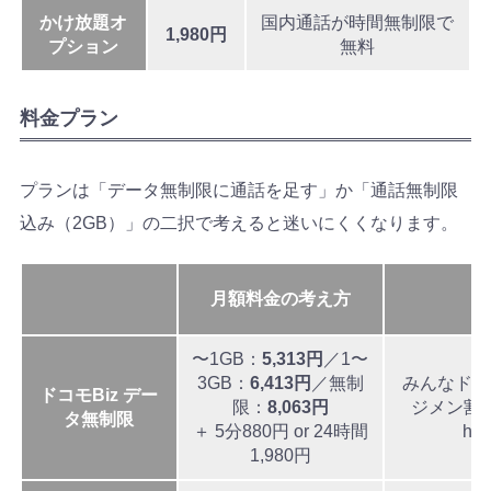
かけ放題オ
国内通話が時間無制限で
1,980円
プション
無料
料金プラン
プランは「データ無制限に通話を足す」か「通話無制限
込み（2GB）」の二択で考えると迷いにくくなります。
月額料金の考え方
〜1GB：
5,313円
／1〜
3GB：
6,413円
／無制
みんなドコ
ドコモBiz デー
限：
8,063円
ジメン割
タ無制限
＋ 5分880円 or 24時間
ho
1,980円