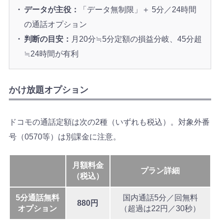
データが主役：
「データ無制限」＋ 5分／24時間
の通話オプション
判断の目安：
月20分≒5分定額の損益分岐、45分超
≒24時間が有利
かけ放題オプション
ドコモの通話定額は次の2種（いずれも税込）。対象外番
号（0570等）は別課金に注意。
月額料金
プラン詳細
（税込）
5分通話無料
国内通話5分／回無料
880円
オプション
（超過は22円／30秒）