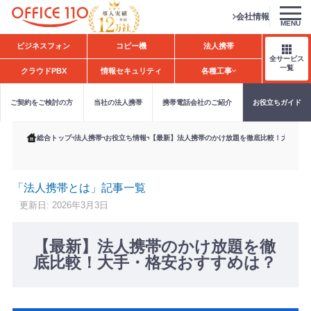
会社情報
MENU
H
ビジネスフォン
コピー機
法人携帯
o
全サービス
m
一覧
クラウドPBX
情報セキュリティ
各種工事
e
ご契約をご検討の方
当社の法人携帯
携帯電話会社のご紹介
お役立ちガイド
総合トップ
法人携帯
お役立ち情報
【最新】法人携帯のかけ放題を徹底比較！大手・格
「法人携帯とは」記事一覧
更新日: 2026年3月3日
【最新】法人携帯のかけ放題を徹
底比較！大手・格安おすすめは？