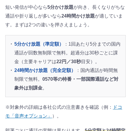
短い発信が中心なら
5分かけ放題
が向き、長くなりがちな
通話や折り返しが多いなら
24時間かけ放題
が適していま
す。まずは2つの違いを押さえましょう。
5分かけ放題（準定額）
：1回あたり5分までの国内
通話が回数無制限で無料。超過分は30秒ごとに課
金（主要キャリアは
22円／30秒
目安）。
24時間かけ放題（完全定額）
：国内通話が時間無
制限で無料。
0570等の特番・一部国際通話など対
象外は別課金
。
※対象外の詳細は各社公式の注意書きを確認（例：
ドコ
モ「音声オプション」
）。
部署ごとに通話の実態は異なります。
5分定額と24時間定