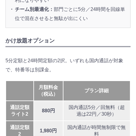
利になりやすい
チーム別最適化：
部門ごとに5分／24時間を回線単
位で混在させると無駄が出にくい
かけ放題オプション
5分定額と24時間定額の2択。いずれも国内通話が対象
で、特番等は別課金。
月額料金
プラン詳細
（税込）
通話定額
国内通話5分／回無料（超
880円
ライト2
過は22円／30秒）
通話定額
国内通話が時間無制限で無
1,980円
2
料