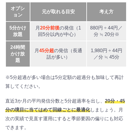
オプシ
元が取れる目安
考え方
ョン
5分かけ
月
20分前後
の発信（1
880円 ÷ 44円／
放題
回5分以内が中心）
分 ≒ 20分※
24時間
月
45分超
の発信（長通
1,980円 ÷ 44円
かけ放
話が多い）
／分 ≒ 45分
題
※5分超過が多い場合は5分定額の超過分も加味して再計
算してください。
直近3か月の平均発信分数と5分超過率を出し、
20分・45
分の境目に当てはめて回線ごとに最適化
しましょう。月
次の実績で見直す運用にすると季節要因の偏りにも対応
できます。