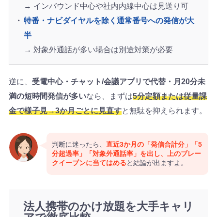
→ インバウンド中心や社内内線中心は見送り可
特番・ナビダイヤルを除く通常番号への発信が大
半
→ 対象外通話が多い場合は別途対策が必要
逆に、
受電中心・チャット/会議アプリで代替・月20分未
満の短時間発信が多い
なら、まずは
5分定額または従量課
金で様子見→3か月ごとに見直す
と無駄を抑えられます。
判断に迷ったら、
直近3か月の「発信合計分」「5
分超過率」「対象外通話率」を出し、上のブレー
クイーブンに当てはめる
と結論が出ますよ。
法人携帯のかけ放題を大手キャリ