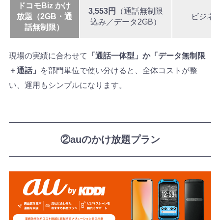
ドコモBiz かけ
3,553円
（通話無制限
放題（2GB・通
ビジネ
込み／データ2GB）
話無制限）
現場の実績に合わせて
「通話一体型」か「データ無制限
＋通話」
を部門単位で使い分けると、全体コストが整
い、運用もシンプルになります。
②auのかけ放題プラン