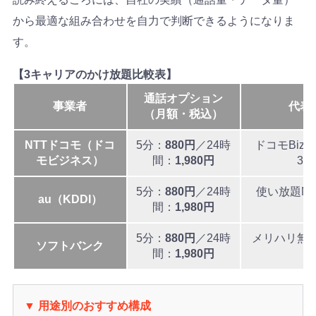
から最適な組み合わせを自力で判断できるようになりま
す。
【3キャリアのかけ放題比較表】
通話オプション
事業者
代表
（月額・税込）
NTTドコモ（ドコ
5分：
880円
／24時
ドコモBiz
モビジネス）
間：
1,980円
3G
5分：
880円
／24時
使い放題M
au（KDDI）
間：
1,980円
5分：
880円
／24時
メリハリ無
ソフトバンク
間：
1,980円
▼ 用途別のおすすめ構成