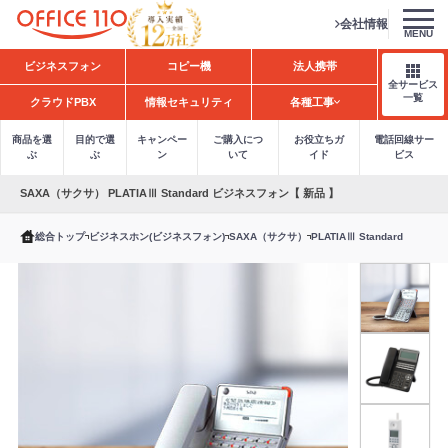
会社情報
MENU
H
ビジネスフォン
コピー機
法人携帯
o
全サービス
m
一覧
クラウドPBX
情報セキュリティ
各種工事
e
商品を選
目的で選
キャンペー
ご購入につ
お役立ちガ
電話回線サー
ぶ
ぶ
ン
いて
イド
ビス
SAXA（サクサ） PLATIAⅢ Standard ビジネスフォン【 新品 】
総合トップ
ビジネスホン(ビジネスフォン)
SAXA（サクサ）
PLATIAⅢ Standard