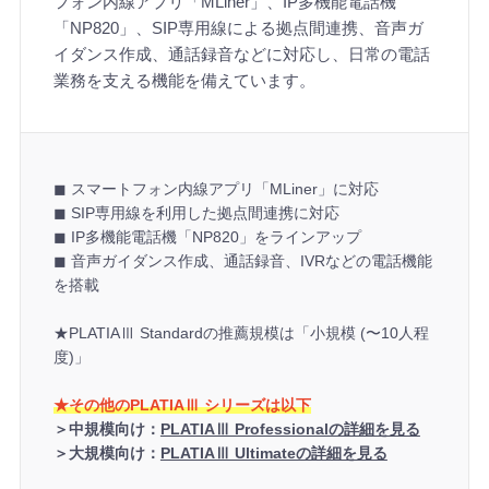
フォン内線アプリ「MLiner」、IP多機能電話機
「NP820」、SIP専用線による拠点間連携、音声ガ
イダンス作成、通話録音などに対応し、日常の電話
業務を支える機能を備えています。
◼︎ スマートフォン内線アプリ「MLiner」に対応
◼︎ SIP専用線を利用した拠点間連携に対応
◼︎ IP多機能電話機「NP820」をラインアップ
◼︎ 音声ガイダンス作成、通話録音、IVRなどの電話機能
を搭載
★PLATIAⅢ Standardの推薦規模は「小規模 (〜10人程
度)」
★その他のPLATIAⅢ シリーズは以下
＞中規模向け：
PLATIAⅢ Professionalの詳細を見る
＞大規模向け：
PLATIAⅢ Ultimateの詳細を見る