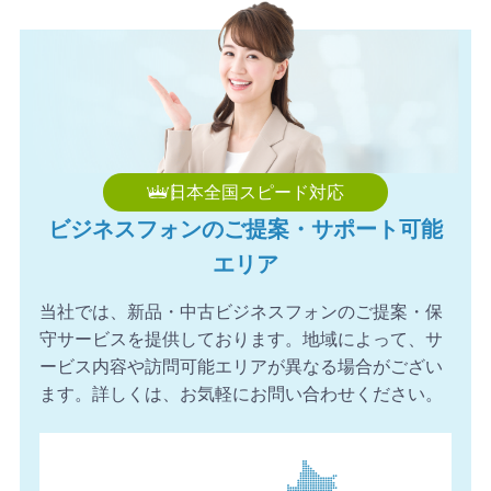
2026年8月7日 11:59
【大分県】ビジネスホン HITACHI 4台 導入のお問い合わせ
を頂きました。ありがとうございます。
2026年8月7日 11:49
【愛媛県】ビジネスフォン NEC 8台 導入のお問い合わせ
を頂きました。ありがとうございます。
2026年8月7日 10:57
日本全国スピード対応
【東京都】ビジネスホン NAKAYO 6台 導入のお問い合わせ
ビジネスフォンのご提案・サポート可能
を頂きました。ありがとうございます。
エリア
2026年8月7日 09:53
【千葉県】ビジネスホン HITACHI 15台 導入のお問い合わ
当社では、新品・中古ビジネスフォンのご提案・保
せを頂きました。ありがとうございます。
守サービスを提供しております。地域によって、サ
ービス内容や訪問可能エリアが異なる場合がござい
ます。詳しくは、お気軽にお問い合わせください。