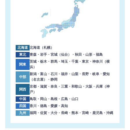
北海道
北海道（札幌）
東北
青森・岩手・宮城（仙台）・秋田・山形・福島
茨城・栃木・群馬・埼玉・千葉・東京・神奈川（横
関東
浜）
新潟・富山・石川・福井・山梨・長野・岐阜・愛知
中部
（名古屋）・静岡
京都・滋賀・奈良・三重・和歌山・大阪・兵庫（神
関西
戸）
中国
鳥取・岡山・島根・広島・山口
四国
香川・徳島・愛媛・高知
九州
福岡・佐賀・大分・長崎・熊本・宮崎・鹿児島・沖縄