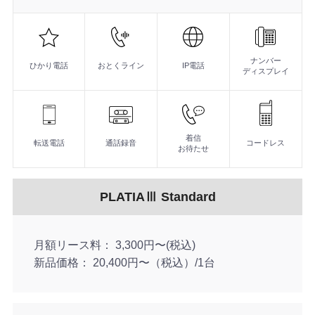
機
能
スタンドの角度調整により、ワークスペースを効率的に活
■セーフティモード設定時、外部からの不審者を検知し、
■ 人感センサ搭載＋ハンズフリー対応のカールコードレス
美しいデザインと高機能性を両立した電話機
シングルゾーンDECTコードレス電話機（WS1000）
DECTカールコードレス電話機（CL1020）
ナンバー
多彩な便利機能を搭載し、スマートなビジネスをしっかり
■気象庁の緊急地震速報に対応。地震発生時には電話機か
■ 30ボタン仕様で、よく使う操作をまとめやすい設計
ひかり電話
おとくライン
IP電話
ディスプレイ
■セキュリティと安全性に配慮したビジネスシーンに適し
■ 無線は1.9GHz帯（24ch／送信出力10mW）の仕様
■ 「親機／子機」構成で運用
■ 外形は約W194×D228×H80mm、質量は約0.6kg
着信
転送電話
通話録音
コードレス
お待たせ
PLATIAⅢ Standard
月額リース料
3,300円〜(税込)
新品価格
20,400円〜（税込）/1台