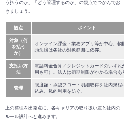
う払うのか」「どう管理するのか」の観点でつかんでお
きましょう。
観点
ポイント
対象（何
オンライン課金・業務アプリ等が中心。物販
を払う
頭決済は各社の対象範囲に依存。
か）
支払い方
電話料金合算／クレジットカードのいずれか
法
用も可）。法人は初期制限がかかる場合あり
限度額・承認フロー・明細取得を社内規程に
管理
込み、私的利用を防ぐ。
上の整理を出発点に、各キャリアの取り扱い差と社内の
ルール設計へと進みます。