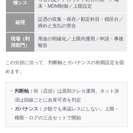
情シス
末・MDM制御／上限設定
証憑の収集・保存／勘定科目・税区分／
経理
締めと支払の突合
現場（利
用途の明確化／上限内運用／申請・事後
用部門）
報告
この分担に沿って、判断軸とガバナンスの初期設定を固
めます。
判断軸：
街（店頭）は原則クレカ運用、ネット決
済は回線ごとに合算可否を判定
ガバナンス：
少額でも承認レスにしない。上限・
権限・ログの三点セットで開始