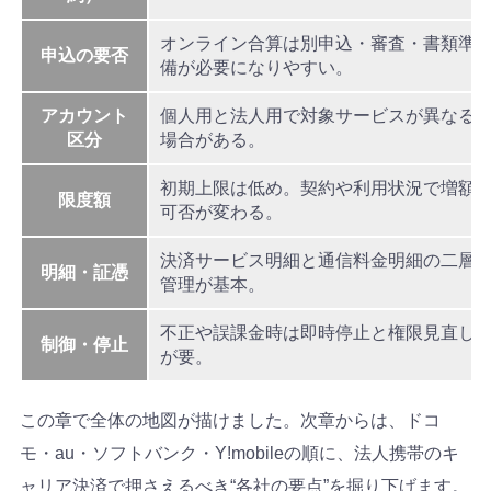
オンライン合算は別申込・審査・書類準
申込の要否
備が必要になりやすい。
アカウント
個人用と法人用で対象サービスが異なる
区分
場合がある。
初期上限は低め。契約や利用状況で増額
限度額
可否が変わる。
決済サービス明細と通信料金明細の二層
明細・証憑
管理が基本。
不正や誤課金時は即時停止と権限見直し
制御・停止
が要。
この章で全体の地図が描けました。次章からは、ドコ
モ・au・ソフトバンク・Y!mobileの順に、法人携帯のキ
ャリア決済で押さえるべき“各社の要点”を掘り下げます。