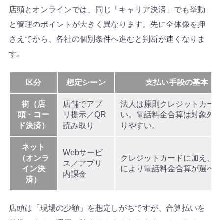
店頭とオンラインでは、同じ「キャリア決済」でも挙動
と管理のポイントが大きく異なります。先に全体像を押
さえてから、各社の個別条件へ進むと判断が速くなりま
す。
区分
想定シーン
支払い手段の基本
街（店
店舗でアプ
法人は原則クレジットカー
頭・コー
リ提示／QR
い。電話料金合算は対象外
ド決済）
読み取り
りやすい。
ネット
Webサービ
（オンラ
クレジットカードに加え、
ス／アプリ
イン決
により電話料金合算が選べ
内課金
済）
店頭は「現場の少額」を想定しがちですが、合算払いを