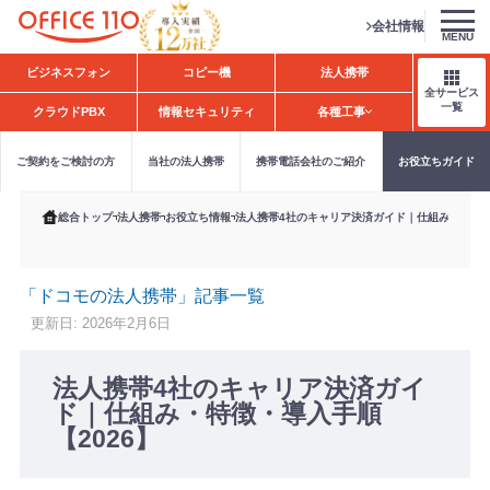
会社情報
MENU
H
ビジネスフォン
コピー機
法人携帯
o
全サービス
m
一覧
クラウドPBX
情報セキュリティ
各種工事
e
ご契約をご検討の方
当社の法人携帯
携帯電話会社のご紹介
お役立ちガイド
総合トップ
法人携帯
お役立ち情報
法人携帯4社のキャリア決済ガイド｜仕組み・特徴・
「ドコモの法人携帯」記事一覧
更新日: 2026年2月6日
法人携帯4社のキャリア決済ガイ
ド｜仕組み・特徴・導入手順
【2026】