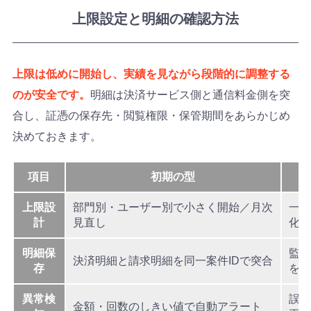
上限設定と明細の確認方法
上限は低めに開始し、実績を見ながら段階的に調整する
のが安全です。
明細は決済サービス側と通信料金側を突
合し、証憑の保存先・閲覧権限・保管期間をあらかじめ
決めておきます。
項目
初期の型
上限設
部門別・ユーザー別で小さく開始／月次
一時
計
見直し
化
明細保
監査
決済明細と請求明細を同一案件IDで突合
存
を定
異常検
誤課
金額・回数のしきい値で自動アラート