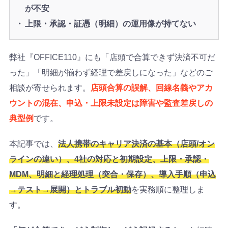
が不安
上限・承認・証憑（明細）の運用像が持てない
弊社『OFFICE110』にも「店頭で合算できず決済不可だ
った」「明細が揃わず経理で差戻しになった」などのご
相談が寄せられます。
店頭合算の誤解、回線名義やアカ
ウントの混在、申込・上限未設定は障害や監査差戻しの
典型例
です。
本記事では、
法人携帯のキャリア決済の基本（店頭/オン
ラインの違い）、4社の対応と初期設定、上限・承認・
MDM、明細と経理処理（突合・保存）、導入手順（申込
→テスト→展開）とトラブル初動
を実務順に整理しま
す。