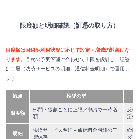
限度額と明細確認（証憑の取り方）
限度額は回線や利用状況に応じて設定・増減の対象にな
ります。
月次の予実管理に合わせて上限を設計し、証憑
は二層（決済サービスの明細／通信料金明細）で運用し
ます。
観点
推奨の型
部門・役割ごとに上限／申請で一時増
反映
限度額
額
定義
決済サービス明細＋通信料金明細の二
締日
明細
層保存
ダー