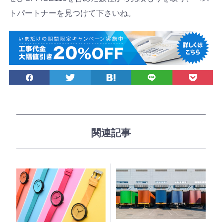
トパートナーを見つけて下さいね。
S
シェア
ツイート
ブックマーク
LINEで送る
後で読む
N
S
で
シ
ェ
関連記事
ア