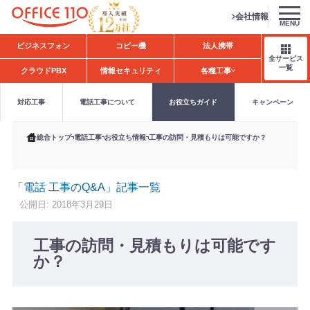
会社情報
MENU
H
ビジネスフォン
コピー機
法人携帯
o
全サービス
m
一覧
クラウドPBX
情報セキュリティ
各種工事
e
対応工事
電話工事について
お役立ちガイド
キャンペーン
総合トップ
電話工事
お役立ち情報
工事の訪問・見積もりは可能ですか？
「電話 工事のQ&A」記事一覧
公開日: 2018年3月29日
工事の訪問・見積もりは可能です
か？