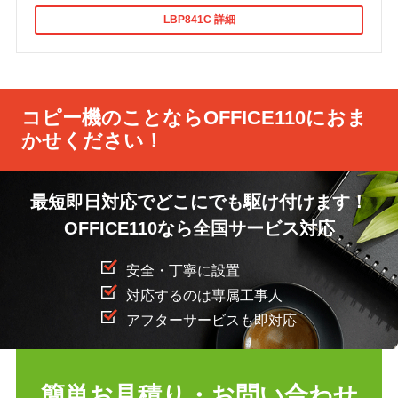
LBP841C 詳細
コピー機のことならOFFICE110におま
かせください！
最短即日対応でどこにでも駆け付けます！
OFFICE110なら全国サービス対応
安全・丁寧に設置
対応するのは専属工事人
アフターサービスも即対応
無料
お見
簡単お見積り・お問い合わせ