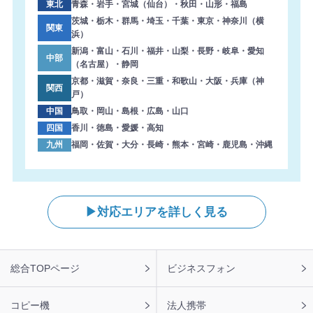
東北
青森・岩手・宮城（仙台）・秋田・山形・福島
茨城・栃木・群馬・埼玉・千葉・東京・神奈川（横
関東
浜）
新潟・富山・石川・福井・山梨・長野・岐阜・愛知
中部
（名古屋）・静岡
京都・滋賀・奈良・三重・和歌山・大阪・兵庫（神
関西
戸）
中国
鳥取・岡山・島根・広島・山口
四国
香川・徳島・愛媛・高知
九州
福岡・佐賀・大分・長崎・熊本・宮崎・鹿児島・沖縄
対応エリアを詳しく見る
フ
総合TOPページ
ビジネスフォン
ッ
タ
ー
コピー機
法人携帯