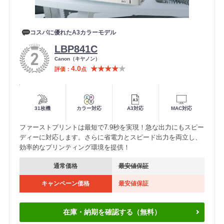
コスパに優れたA3カラーモデル
LBP841C
メ
Canon（キヤノン）
ー
4.0
★★★★
★
評価
点
カ
ー
便利機能
31枚機
カラー対応
A3対応
MAC対応
ファーストプリントは最短で7.9秒を実現！急な出力にもスピー
ディーに対応します。さらに省電力とスピード出力を両立し、
効率的なプリンティング環境を提供！
通常価格
最安値保証
キャンペーン価格
最安値保証
在庫・納期を確認する（無料）