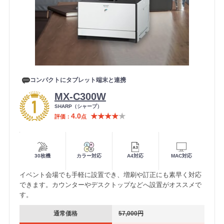
コンパクトにタブレット端末と連携
MX-C300W
メ
SHARP（シャープ）
ー
4.0
★★★★
★
評価
点
カ
ー
便利機能
30枚機
カラー対応
A4対応
MAC対応
イベント会場でも手軽に設置でき、増刷や訂正にも素早く対応
できます。カウンターやデスクトップなどへ設置がオススメで
す。
通常価格
57,000円