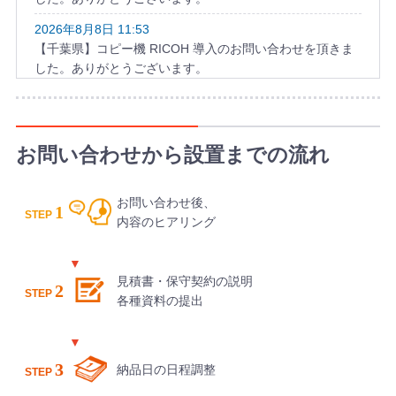
2026年8月8日 11:53
【千葉県】コピー機 RICOH 導入のお問い合わせを頂きま
した。ありがとうございます。
2026年8月8日 10:58
【福岡県】複合機 KYOCERA 導入のお問い合わせを頂きま
した。ありがとうございます。
お問い合わせから設置までの流れ
2026年8月8日 10:49
【和歌山県】複合機 KONICA MINOLTA 導入のお問い合わ
お問い合わせ後、
せを頂きました。ありがとうございます。
1
STEP
内容のヒアリング
見積書・保守契約の説明
2
STEP
各種資料の提出
3
納品日の日程調整
STEP