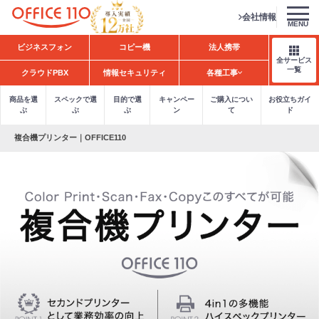
会社情報
MENU
H
ビジネスフォン
コピー機
法人携帯
o
全サービス
m
一覧
クラウドPBX
情報セキュリティ
各種工事
e
商品を選
スペックで選
目的で選
キャンペー
ご購入につい
お役立ちガイ
ぶ
ぶ
ぶ
ン
て
ド
複合機プリンター｜OFFICE110