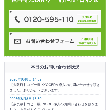
積
り・
お問
お
い合
電
話
わせ
・
はこ
メ
ちら
ー
ル
は
【
2
4
時
間
・
年
中
無
休
本日のお問い合わせ状況
】
で
受
付
2026年8月8日 14:52
中
【大阪府】コピー機 KYOCERA 導入のお問い合わせを頂き
ました。ありがとうございます。
2026年8月8日 13:30
【奈良県】コピー機 RICOH 導入のお問い合わせを頂きま
した。ありがとうございます。