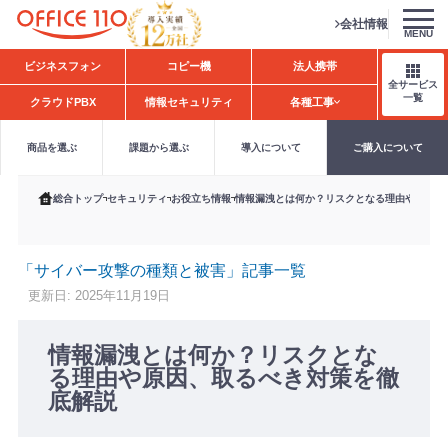
会社情報
MENU
H
ビジネスフォン
コピー機
法人携帯
o
全サービス
m
一覧
クラウドPBX
情報セキュリティ
各種工事
e
商品を選ぶ
課題から選ぶ
導入について
ご購入について
総合トップ
セキュリティ
お役立ち情報
情報漏洩とは何か？リスクとなる理由や原因、
「サイバー攻撃の種類と被害」記事一覧
更新日: 2025年11月19日
情報漏洩とは何か？リスクとな
る理由や原因、取るべき対策を徹
底解説