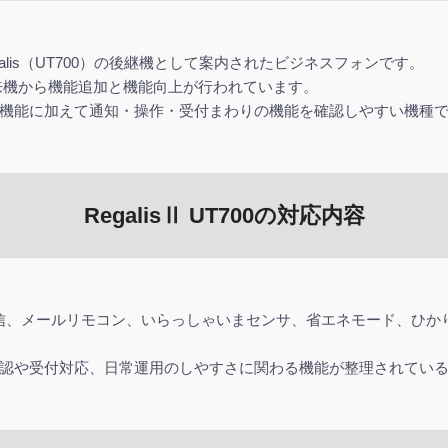
AのRegalis（UT700）の後継機として案内されたビジネスフォンです。
、従来機から機能追加と機能向上が行われています。
機能に加えて通知・操作・受付まわりの機能を確認しやすい機種
RegalisⅡ UT700の対応内容
歴メール送信、メールリモコン、いらっしゃいまセンサ、省エネモード、
認や受付対応、日常運用のしやすさに関わる機能が整理されてい