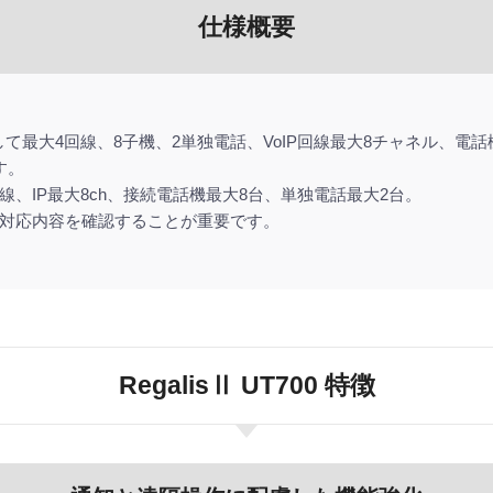
仕様概要
として最大4回線、8子機、2単独電話、VoIP回線最大8チャネル、電
す。
回線、IP最大8ch、接続電話機最大8台、単独電話最大2台。
対応内容を確認することが重要です。
RegalisⅡ UT700 特徴