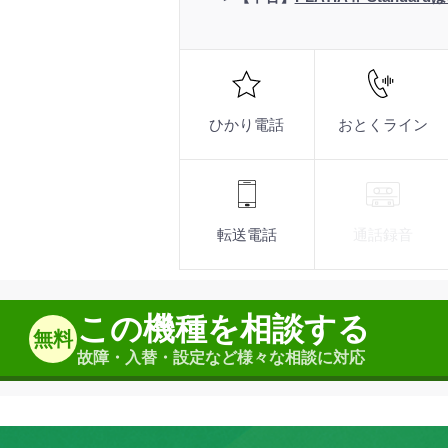
機
能
■夜間や不在時の留守番など多彩
■夜間や不在時の留守番など多彩
■夜間や不在時の留守番など多彩
インターネット回線をフルに
インターネット回線をフルに
インターネット回線をフルに
■優秀な転送機能で、より確実に
■優秀な転送機能で、より確実に
■優秀な転送機能で、より確実に
ひかり電話
おとくライン
■センサが働き、無人のオフィス
■センサが働き、無人のオフィス
■センサが働き、無人のオフィス
■音と光、表示で相手が即座に分
■音と光、表示で相手が即座に分
■音と光、表示で相手が即座に分
■サーバと連動してテレビ電話と
■サーバと連動してテレビ電話と
■サーバと連動してテレビ電話と
転送電話
通話録音
この機種を相談する
無料
故障・入替・設定など様々な相談に対応