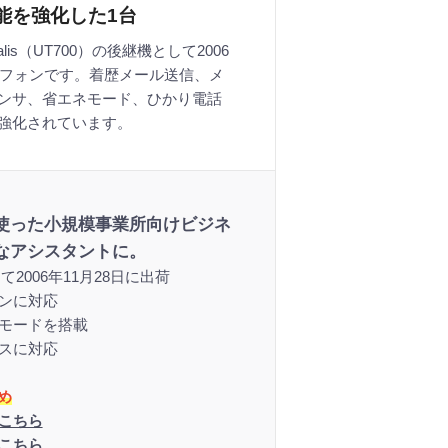
機能を強化した1台
egalis（UT700）の後継機として2006
スフォンです。着歴メール送信、メ
ンサ、省エネモード、ひかり電話
強化されています。
使った小規模事業所向けビジネ
なアシスタントに。
として2006年11月28日に出荷
コンに対応
ネモードを搭載
ィスに対応
め
dはこちら
dはこちら