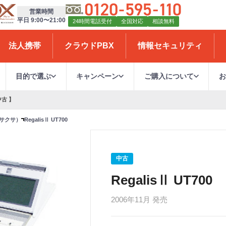
営業時間
平日 9:00〜21:00
24時間電話受付
全国対応
相談無料
法人携帯
クラウドPBX
情報セキュリティ
目的で選ぶ
キャンペーン
ご購入について
中古 】
（サクサ）
RegalisⅡ UT700
中古
RegalisⅡ UT700
2006年11月 発売