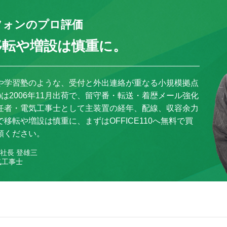
フォンのプロ評価
移転や増設は慎重に。
や学習塾のような、受付と外出連絡が重なる小規模拠点
T700)は2006年11月出荷で、留守番・転送・着歴メール強化
任者・電気工事士として主装置の経年、配線、収容余力
移転や増設は慎重に、まずはOFFICE110へ無料で買
頼ください。
社長 登雄三
気工事士