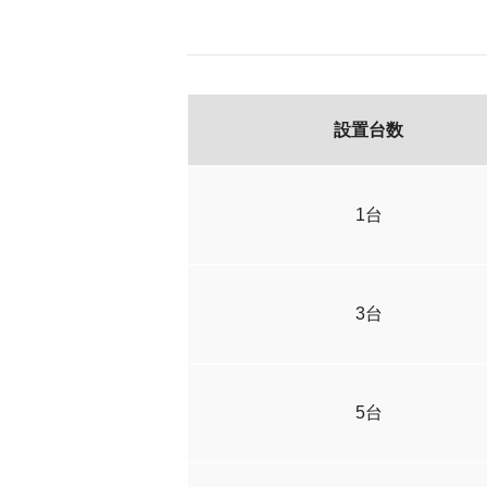
設置台数
1台
3台
5台