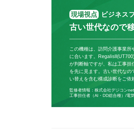
現場視点
ビジネス
古い世代なので
この機種は、訪問介護事業所
に合います。RegalisII(U
が判断軸ですが、私は工事担
を先に見ます。古い世代なので
い替えを含む構成診断をご依
監修者情報：株式会社デジコンnet
工事担任者（AI・DD総合種）/電