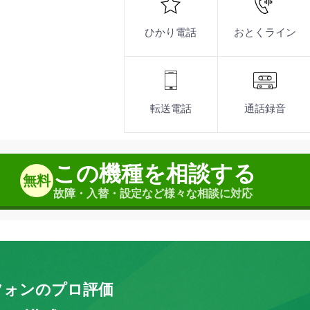
能
表示文字色やコントラストに配慮
ボタン増設アダプタを接続するこ
オフィスやコンタクトセンターな
見やすいディスプレイ
ボタンを増やせるサイドオプ
ワイヤレスヘッドセット対応
ひかり電話
おとくライン
転送電話
通話録音
この機種を相談する
無料
故障・入替・設定など様々な相談に対応
フォンのプロ評価