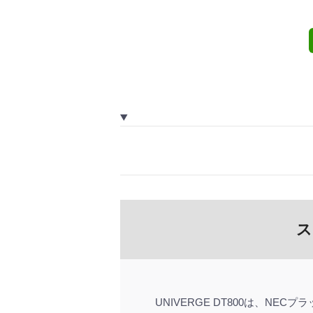
ス
UNIVERGE DT800は、N