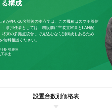
きる構成
出者が多い10名前後の拠点では、この機種はスマホ着信
。工事担任者としては、増設前に主装置容量とLAN配
。将来の多拠点統合まで見込むなら別構成もあるため、
診断を無料相談ください。
社長 登雄三
気工事士
設置台数別価格表