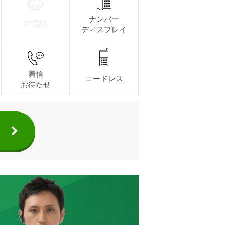
し、見やすく視認性に配慮した画面表示です。カラーLCDタイプ
とにより、電話機はそのままにファンクションボタンを増設するこ
ど利用シーンに応じた各種ヘッドセットを提供。ＥＨＳアダプタ＊
ション
ナンバー
IP電話
ディスプレイ
着信
コードレス
お待たせ