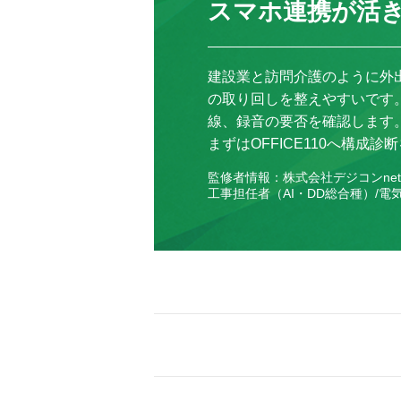
スマホ連携が活
建設業と訪問介護のように外
の取り回しを整えやすいです
線、録音の要否を確認します
まずはOFFICE110へ構成
監修者情報：株式会社デジコンnet
工事担任者（AI・DD総合種）/電