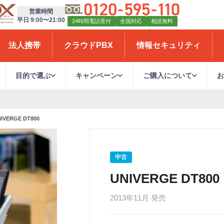
営業時間
平日 9:00〜21:00
24時間電話受付
全国対応
相談無料
法人携帯
クラウドPBX
情報セキュリティ
目的で選ぶ
キャンペーン
ご購入について
IVERGE DT800
中古
UNIVERGE DT800
2013年11月 発売