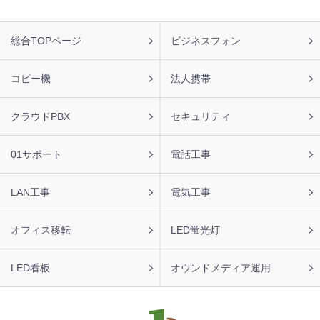
【福岡県】コピー機 KONICA MINOLTA 導入のお問い合わ
せを頂きました。ありがとうございます。
フ
総合TOPページ
ビジネスフォン
ッ
2026年8月7日 11:24
タ
【東京都】複合機 TOSHIBA 導入のお問い合わせを頂きま
ー
コピー機
法人携帯
した。ありがとうございます。
ナ
ビ
2026年8月7日 10:59
クラウドPBX
セキュリティ
【大阪府】コピー機 RICOH 導入のお問い合わせを頂きま
した。ありがとうございます。
01サポート
電話工事
2026年8月7日 10:35
【静岡県】複合機 FUJIFILM 導入のお問い合わせを頂きま
LAN工事
電気工事
した。ありがとうございます。
オフィス移転
LED蛍光灯
LED看板
オウンドメディア運用