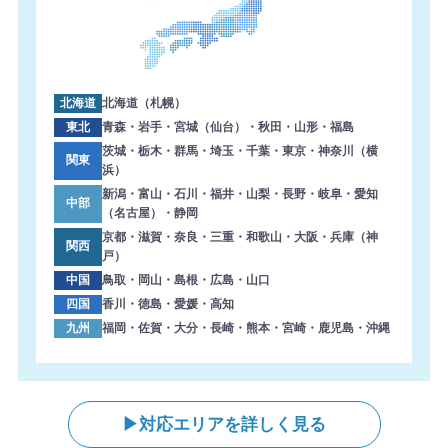
た。ありがとうございます。
2026年8月7日 13:38
【徳島県】複合機 KONICA MINOLTA 導入のお問い合わせ
を頂きました。ありがとうございます。
北海道
北海道（札幌）
2026年8月7日 13:27
東北
青森・岩手・宮城（仙台）・秋田・山形・福島
【岐阜県】コピー機 RICOH 導入のお問い合わせを頂きま
茨城・栃木・群馬・埼玉・千葉・東京・神奈川（横
関東
浜）
した。ありがとうございます。
新潟・富山・石川・福井・山梨・長野・岐阜・愛知
中部
2026年8月7日 12:59
（名古屋）・静岡
【東京都】コピー機 Canon 導入のお問い合わせを頂きま
京都・滋賀・奈良・三重・和歌山・大阪・兵庫（神
関西
した。ありがとうございます。
戸）
中国
鳥取・岡山・島根・広島・山口
2026年8月7日 12:47
四国
香川・徳島・愛媛・高知
【神奈川県】複合機 RICOH 導入のお問い合わせを頂きま
九州
福岡・佐賀・大分・長崎・熊本・宮崎・鹿児島・沖縄
した。ありがとうございます。
2026年8月7日 11:57
【神奈川県】コピー機 RICOH 導入のお問い合わせを頂き
ました。ありがとうございます。
対応エリアを詳しく見る
2026年8月7日 11:48