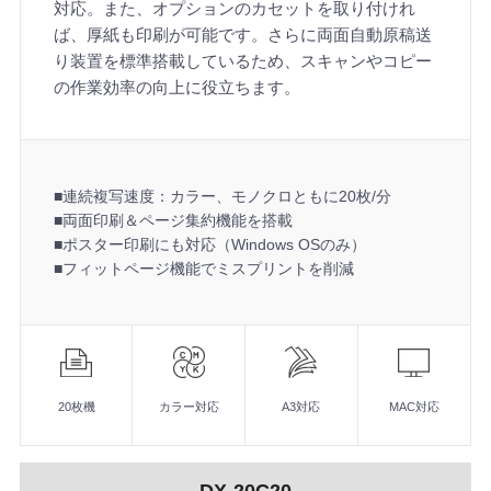
対応。また、オプションのカセットを取り付けれ
ば、厚紙も印刷が可能です。さらに両面自動原稿送
り装置を標準搭載しているため、スキャンやコピー
の作業効率の向上に役立ちます。
■連続複写速度：カラー、モノクロともに20枚/分
■両面印刷＆ページ集約機能を搭載
■ポスター印刷にも対応（Windows OSのみ）
■フィットページ機能でミスプリントを削減
機
能
■連続複写速度：カラー、モノクロともに20枚/分
■両面印刷＆ページ集約機能を搭載
20枚機
カラー対応
A3対応
MAC対応
■ポスター印刷にも対応（Windows OSのみ）
■フィットページ機能でミスプリントを削減
DX-20C20