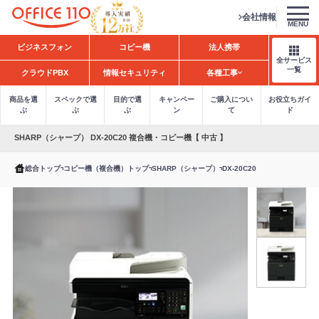
会社情報
MENU
H
ビジネスフォン
コピー機
法人携帯
o
全サービス
m
一覧
クラウドPBX
情報セキュリティ
各種工事
e
商品を選
スペックで選
目的で選
キャンペー
ご購入につい
お役立ちガイ
ぶ
ぶ
ぶ
ン
て
ド
SHARP（シャープ） DX-20C20 複合機・コピー機【 中古 】
総合トップ
コピー機（複合機）トップ
SHARP（シャープ）
DX-20C20