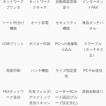
ネットワーク
ネットワーク
自動両面原稿
インターネッ
プリンタ
スキャナ
送り
トFAX
ソート/仕分け
オート節電
セキュリティ
液晶タッチパ
機能
機能
ネル
USBプリント
ポスター印刷
PCへの画像取
ステープル
り込み
（ホッチキス
止）
両面印刷
パンチ機能
サイズ指定変
PC-Fax送信
倍
FAXネットワ
共有フォルダ/
ユーザー/ICカ
原稿自動送り
ーク送信
デスクトップ
ード認証(グル
送信スキャン
ープ設定含む)